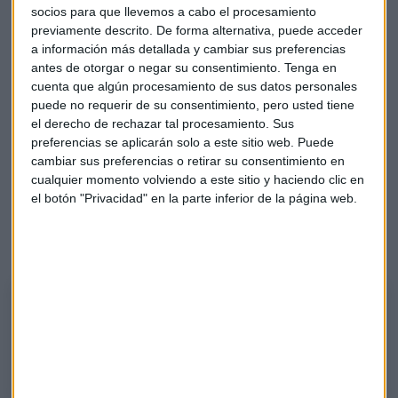
títulos de
Accenture
después de ofrecer unas previsiones
socios para que llevemos a cabo el procesamiento
trimestrales que han decepcionado.
previamente descrito. De forma alternativa, puede acceder
a información más detallada y cambiar sus preferencias
antes de otorgar o negar su consentimiento.
Tenga en
A preguntas de los oyentes de Capital Radio, ha analizado
cuenta que algún procesamiento de sus datos personales
los títulos de
Mapfre, ArcelorMittal, el sector lujo o
puede no requerir de su consentimiento, pero usted tiene
Microsoft
, entre otros
el derecho de rechazar tal procesamiento. Sus
preferencias se aplicarán solo a este sitio web. Puede
El Minuto de Oro
cambiar sus preferencias o retirar su consentimiento en
cualquier momento volviendo a este sitio y haciendo clic en
En el Minuto de Oro, el analista selecciona los títulos de
el botón "Privacidad" en la parte inferior de la página web.
Enagás.
Escucha sus niveles objetivo:
El Minuto de Oro de Alberto Iturralde
El analista independiente y responsable de Operativa DAX selecciona
Enagás como valor destacado