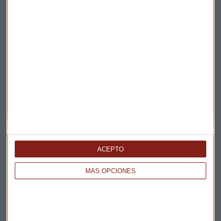
Elige los boletines a los que suscribirte
*
Apertura
La Magia de la Publicidad
Claves ESG
Acepto la
política de privacidad
. *
ACEPTO
MÁS OPCIONES
¡Suscribirme!
EN DIRECTO