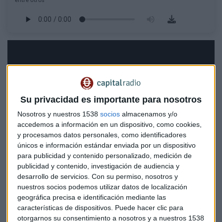
Su privacidad es importante para nosotros
Nosotros y nuestros 1538
socios
almacenamos y/o
accedemos a información en un dispositivo, como cookies,
y procesamos datos personales, como identificadores
únicos e información estándar enviada por un dispositivo
para publicidad y contenido personalizado, medición de
publicidad y contenido, investigación de audiencia y
desarrollo de servicios.
Con su permiso, nosotros y
nuestros socios podemos utilizar datos de localización
geográfica precisa e identificación mediante las
Iturralde analiza además la salida a bolsa de
SpaceX
y su
características de dispositivos. Puede hacer clic para
evolución además de las fuertes caídas en Wall Street de los
otorgarnos su consentimiento a nosotros y a nuestros 1538