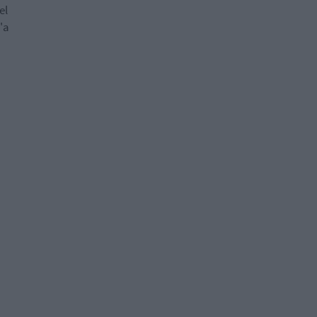
el
"a