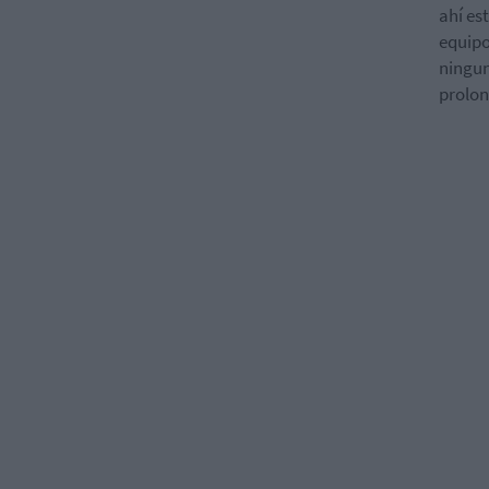
ahí es
equipo
ningun
prolon