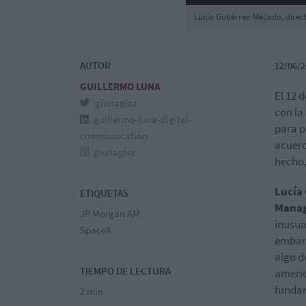
Lucía Gutiérrez-Mellado, dire
AUTOR
12/06/2
GUILLERMO LUNA
El 12 
glunaglez
con la
guillermo-luna-digital-
para p
communication
acuerd
glunaglez
hecho,
Lucía
ETIQUETAS
Manag
JP Morgan AM
inusua
SpaceX
embarg
algo d
TIEMPO DE LECTURA
americ
fundam
2 min