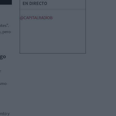
EN DIRECTO
@CAPITALRADIOB
tes".
, pero
sgo
r
ismo
ento y