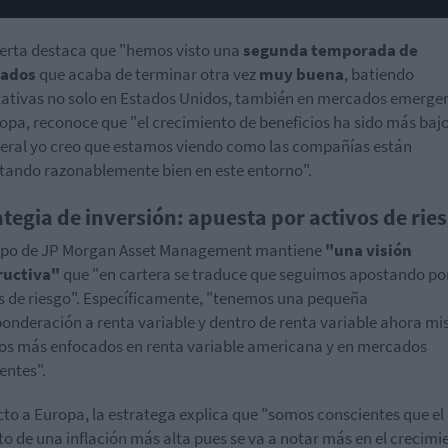
erta destaca que "hemos visto una
segunda temporada de
tados
que acaba de terminar otra vez
muy buena
, batiendo
ativas no solo en Estados Unidos, también en mercados emergen
opa, reconoce que "el crecimiento de beneficios ha sido más bajo
eral yo creo que estamos viendo como las compañías están
ando razonablemente bien en este entorno".
ategia de inversión: apuesta por activos de rie
uipo de JP Morgan Asset Management mantiene
"una visión
ructiva"
que "en cartera se traduce que seguimos apostando po
s de riesgo". Específicamente, "tenemos una pequeña
onderación a renta variable y dentro de renta variable ahora m
s más enfocados en renta variable americana y en mercados
ntes".
to a Europa, la estratega explica que "somos conscientes que el
o de una inflación más alta pues se va a notar más en el crecimi