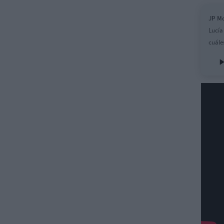
JP Mo
Lucía
cuáles