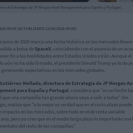
ctora de Estrategia de JP Morgan Asset Management para España y Portugal.
026 09:05 (ACTUALIZADO 12/06/2026 09:06)
de junio de 2026 marca una fecha histórica en los mercados financ
 salida a bolsa de
SpaceX
, coincidiendo con el anuncio de un acu
oner fin a las hostilidades entre Estados Unidos e Irán. Aunque el
o aún no ha sido firmado, el presidente Donald Trump ya lo da p
 generando expectativas en los mercados globales.
 Gutiérrez-Mellado, directora de Estrategia de JP Morgan As
ement para España y Portugal
, considera que "es un hecho b
l que una compañía tan grande ahora vaya a salir a bolsa". Sin
o, matiza que "a lo mejor es verdad que en el corto plazo puede
e impacto en los mercados, sobre todo en el de renta variable
ana, pero yo creo que en el medio largo plazo lo importante son 
entales del resto de las compañías".