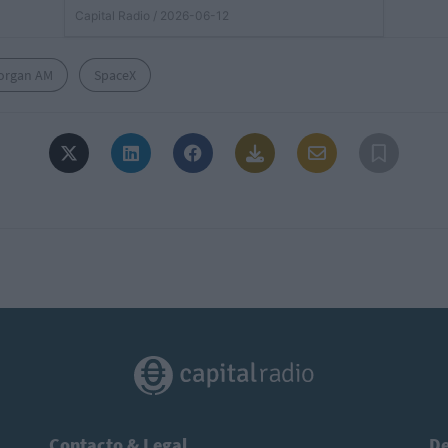
Capital Radio
/ 2026-06-12
organ AM
SpaceX
Contacto & Legal
De