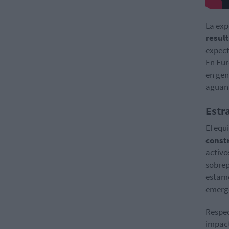
La exp
resul
expect
En Eur
en gen
aguant
Estr
El eq
const
activo
sobrep
estamo
emerge
Respec
impact