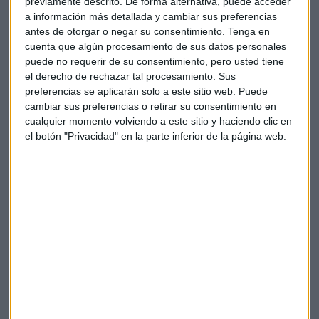
previamente descrito. De forma alternativa, puede acceder
experta, quien desaconseja refugiarse en liquidez: "Lo que
a información más detallada y cambiar sus preferencias
nos ha demostrado la historia es que para aquel que ha
antes de otorgar o negar su consentimiento.
Tenga en
tenido paciencia y ha creído en el medio y largo plazo
cuenta que algún procesamiento de sus datos personales
siempre se ha visto recompensado".
puede no requerir de su consentimiento, pero usted tiene
el derecho de rechazar tal procesamiento. Sus
preferencias se aplicarán solo a este sitio web. Puede
La directora
recomienda "enfoques globales" en las
cambiar sus preferencias o retirar su consentimiento en
carteras y apostar por gestión activa
"porque no todo
cualquier momento volviendo a este sitio y haciendo clic en
vale en este entorno". Entre sus preferencias destaca el
el botón "Privacidad" en la parte inferior de la página web.
crédito
, del que afirma: "Nos parece que los fundamentales
de las compañías son lo suficientemente sólidos para
navegar por este entorno".
Como recomendación específica, Gutiérrez-Mellado
menciona el fondo
Europe Equity Plus
, que permite
exposición tanto a empresas atractivas como posiciones
cortas en compañías menos prometedoras, manteniendo
siempre exposición al mercado.