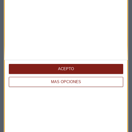
Elige los boletines a los que suscribirte
*
Apertura
La Magia de la Publicidad
Claves ESG
Acepto la
política de privacidad
. *
ACEPTO
¡Suscribirme!
MÁS OPCIONES
EN DIRECTO
@CAPITALRADIOB