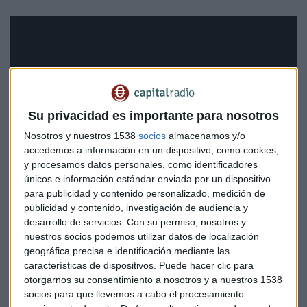
Su privacidad es importante para nosotros
Nosotros y nuestros 1538
socios
almacenamos y/o
accedemos a información en un dispositivo, como cookies,
y procesamos datos personales, como identificadores
únicos e información estándar enviada por un dispositivo
para publicidad y contenido personalizado, medición de
publicidad y contenido, investigación de audiencia y
desarrollo de servicios.
Con su permiso, nosotros y
nuestros socios podemos utilizar datos de localización
Estrategia para el entorno actual
geográfica precisa e identificación mediante las
características de dispositivos. Puede hacer clic para
"Lo que hemos hecho a lo largo del primer trimestre es ir
otorgarnos su consentimiento a nosotros y a nuestros 1538
reduciendo riesgo en carteras
. Estamos neutrales ahora
socios para que llevemos a cabo el procesamiento
mismo en renta variable frente a renta fija", indica la