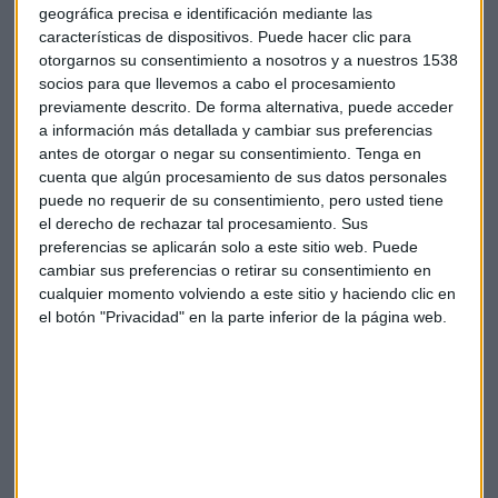
geográfica precisa e identificación mediante las
características de dispositivos. Puede hacer clic para
Bancos
Wall Street
Mercados
EEUU
otorgarnos su consentimiento a nosotros y a nuestros 1538
socios para que llevemos a cabo el procesamiento
Bank of América
Goldman Sachs
previamente descrito. De forma alternativa, puede acceder
a información más detallada y cambiar sus preferencias
antes de otorgar o negar su consentimiento.
Tenga en
cuenta que algún procesamiento de sus datos personales
puede no requerir de su consentimiento, pero usted tiene
el derecho de rechazar tal procesamiento. Sus
preferencias se aplicarán solo a este sitio web. Puede
Suscríbete a nuestros boletines
cambiar sus preferencias o retirar su consentimiento en
cualquier momento volviendo a este sitio y haciendo clic en
Te enviaremos las noticias más importantes del día
el botón "Privacidad" en la parte inferior de la página web.