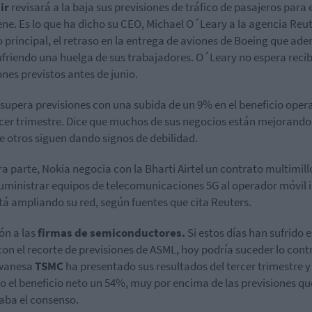
ir
revisará a la baja sus previsiones de tráfico de pasajeros para 
ene.
Es lo que ha dicho su CEO, Michael O´Leary a la agencia Reut
 principal, el retraso en la entrega de aviones de Boeing que ad
ufriendo una huelga de sus trabajadores. O´Leary no espera recibi
ones previstos antes de junio.
supera previsiones con una subida de un 9% en el beneficio oper
rcer trimestre. Dice que muchos de sus negocios están mejorando
 otros siguen dando signos de debilidad.
ra parte, Nokia negocia con la Bharti Airtel un contrato multimil
uministrar equipos de telecomunicaciones 5G al operador móvil i
tá ampliando su red, según fuentes que cita Reuters.
ón a las
firmas de semiconductores.
Si estos días han sufrido 
con el recorte de previsiones de ASML, hoy podría suceder lo contr
iwanesa
TSMC
ha presentado sus resultados del tercer trimestre y
o el beneficio neto un 54%, muy por encima de las previsiones qu
ba el consenso.