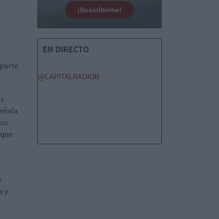
¡Suscribirme!
EN DIRECTO
 parte
@CAPITALRADIOB
as
Señala
los
 que
e
a y