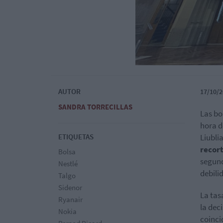
AUTOR
17/10/2
SANDRA TORRECILLAS
Las bo
hora d
ETIQUETAS
Liubli
recort
Bolsa
segund
Nestlé
debili
Talgo
Sidenor
La tas
Ryanair
la deci
Nokia
coinci