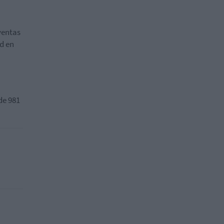
ventas
ad en
de 981