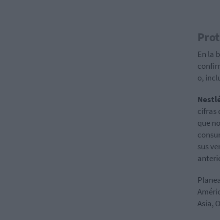
Prot
En la 
confir
o, inc
Nestl
cifras
que no
consum
sus ve
anteri
Planea
Améric
Asia, 