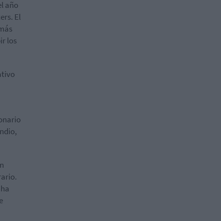
el año
ers. El
emás
r los
ativo
lonario
ndio,
en
ario.
 ha
e