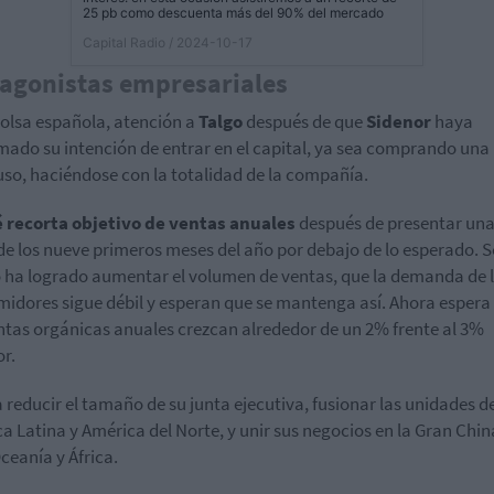
25 pb como descuenta más del 90% del mercado
Capital Radio
/ 2024-10-17
agonistas empresariales
bolsa española, atención a
Talgo
después de que
Sidenor
haya
mado su intención de entrar en el capital, ya sea comprando una
luso, haciéndose con la totalidad de la compañía.
é recorta objetivo de ventas anuales
después de presentar un
 de los nueve primeros meses del año por debajo de lo esperado. 
 ha logrado aumentar el volumen de ventas, que la demanda de 
idores sigue débil y esperan que se mantenga así. Ahora espera
ntas orgánicas anuales crezcan alrededor de un 2% frente al 3%
or.
 reducir el tamaño de su junta ejecutiva, fusionar las unidades d
a Latina y América del Norte, y unir sus negocios en la Gran Chin
Oceanía y África.