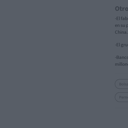
Otr
-El fa
en su 
China.
-El gr
-Banco
millon
Bols
Pern