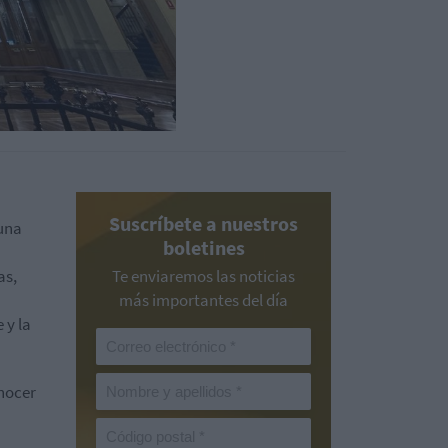
Suscríbete a nuestros
 una
boletines
as,
Te enviaremos las noticias
más importantes del día
 y la
onocer