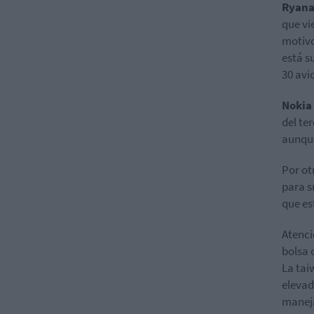
Ryana
que vi
motivo
está s
30 avi
Nokia
del te
aunque
Por ot
para s
que es
Atenci
bolsa 
La ta
elevad
maneja