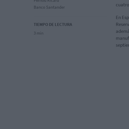
Pernod Ricard
cuatro
Banco Santander
En Esp
Reserv
TIEMPO DE LECTURA
además
3 min
manufa
septie