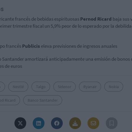
os
bricante francés de bebidas espirituosas
Pernod Ricard
baja sus 
primer trimestre fiscal un 5,9% peor de lo esperado por la debilid
upo francés
Publicis
eleva previsiones de ingresos anuales
 Santander amortizará anticipadamente una emisión de bonos 
es de euros
a
Nestlé
Talgo
Sidenor
Ryanair
Nokia
od Ricard
Banco Santander