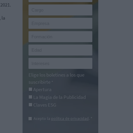
 2021.
 la
Elige los boletines a los que
suscribirte
*
Apertura
La Magia de la Publicidad
Claves ESG
Acepto la
política de privacidad
. *