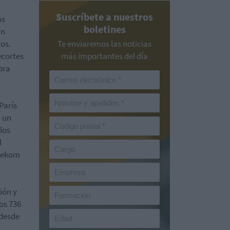
Suscríbete a nuestros
os
boletines
un
tos.
Te enviaremos las noticias
ecortes
más importantes del día
ora
París
n un
los
l
elekom
ión y
os 736
 desde