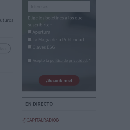
Elige los boletines a los que
futuros
suscribirte
*
Apertura
La Magia de la Publicidad
Claves ESG
icos
Acepto la
política de privacidad
. *
¡Suscribirme!
EN DIRECTO
@CAPITALRADIOB