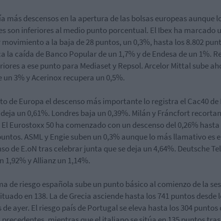
ía más descensos en la apertura de las bolsas europeas aunque l
es son inferiores al medio punto porcentual. El Ibex ha marcado 
 movimiento a la baja de 28 puntos, un 0,3%, hasta los 8.802 pun
a la caída de Banco Popular de un 1,7% y de Endesa de un 1%. R
eriores a ese punto para Mediaset y Repsol. Arcelor Mittal sube ah
 un 3% y Acerinox recupera un 0,5%.
sto de Europa el descenso más importante lo registra el Cac40 de 
 deja un 0,61%. Londres baja un 0,39%. Milán y Fráncfort recorta
 El Eurostoxx 50 ha comenzado con un descenso del 0,26% hasta 
puntos. ASML y Engie suben un 0,3% aunque lo más llamativo es e
so de E.oN tras celebrar junta que se deja un 4,64%. Deutsche T
n 1,92% y Allianz un 1,14%.
ma de riesgo española sube un punto básico al comienzo de la ses
situado en 138. La de Grecia asciende hasta los 741 puntos desde l
 de ayer. El riesgo país de Portugal se eleva hasta los 304 puntos
2 precedentes, mientras que el italiano se sitúa en 135 puntos tras