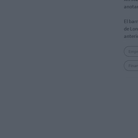
anotar
El bar
de Lon
anteri
Empr
Fina