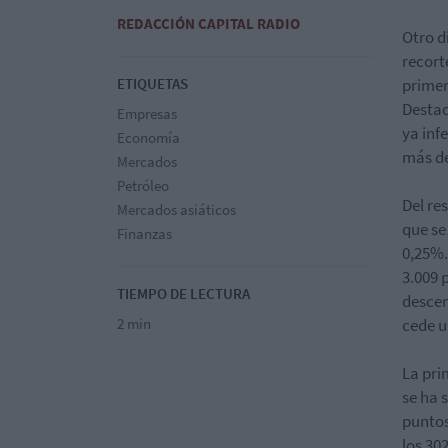
REDACCIÓN CAPITAL RADIO
Otro d
recort
ETIQUETAS
primer
Destac
Empresas
ya inf
Economía
más de
Mercados
Petróleo
Del re
Mercados asiáticos
que se
Finanzas
0,25%.
3.009 
TIEMPO DE LECTURA
descen
2 min
cede u
La pri
se ha 
puntos
los 30