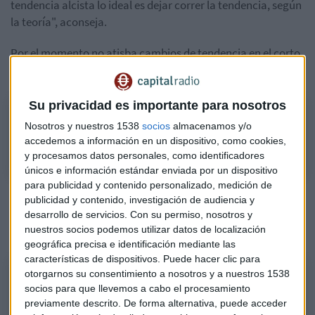
tendencia alcista lo ideal es dejar correr la tendencia, según
la teoría", aconseja.
Por el momento no atisba cambios de tendencia en el corto
plazo: "
Ganar mucho no es una señal de venta
".
Su privacidad es importante para nosotros
David Galán explica qué hacer si el vértigo o el mal de altura nos
Nosotros y nuestros 1538
socios
almacenamos y/o
condicionan una operativa.
accedemos a información en un dispositivo, como cookies,
y procesamos datos personales, como identificadores
únicos e información estándar enviada por un dispositivo
para publicidad y contenido personalizado, medición de
Escucha
el primer tramo del Consultorio de Bolsa de
publicidad y contenido, investigación de audiencia y
David Galán
, responsable de renta variable en Bolsa
desarrollo de servicios.
Con su permiso, nosotros y
General, en Mercado Abierto, con Rocío Arviza:
nuestros socios podemos utilizar datos de localización
geográfica precisa e identificación mediante las
características de dispositivos. Puede hacer clic para
CONSULTORIO | ¿Mal de altura en Unicaja? Ganar mucho no es una
otorgarnos su consentimiento a nosotros y a nuestros 1538
socios para que llevemos a cabo el procesamiento
señal de venta
previamente descrito. De forma alternativa, puede acceder
David Galán, responsable de renta variable en Bolsa General, analiza