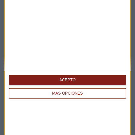
Consultorio de David Galán
David Galán
Unicaja
Suscríbete a nuestros boletines
Te enviaremos las noticias más importantes del día
ACEPTO
MÁS OPCIONES