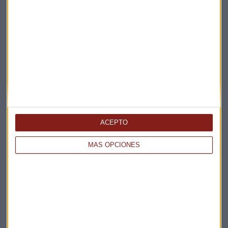
ACEPTO
MÁS OPCIONES
Elige los boletines a los que suscribirte
*
Apertura
La Magia de la Publicidad
Claves ESG
Acepto la
política de privacidad
. *