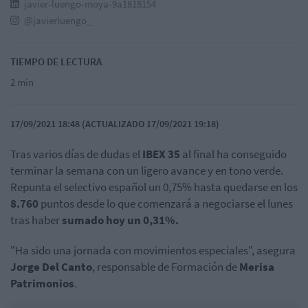
javier-luengo-moya-9a1818154
@javierluengo_
TIEMPO DE LECTURA
2 min
17/09/2021 18:48 (ACTUALIZADO 17/09/2021 19:18)
Tras varios días de dudas el
IBEX 35
al final ha conseguido
terminar la semana con un ligero avance y en tono verde.
Repunta el selectivo español un 0,75% hasta quedarse en los
8.760
puntos desde lo que comenzará a negociarse el lunes
tras haber
sumado hoy un 0,31%.
"Ha sido una jornada con movimientos especiales", asegura
Jorge Del Canto
, responsable de Formación de
Merisa
Patrimonios
.