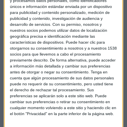
y procesamos datos personales, como identificadores
fundamentales"
únicos e información estándar enviada por un dispositivo
Las claves en la cotización de IAG de Carlos Doblado
para publicidad y contenido personalizado, medición de
publicidad y contenido, investigación de audiencia y
En una mercado que ha cerrado en pleno vencimiento
desarrollo de servicios.
Con su permiso, nosotros y
nuestros socios podemos utilizar datos de localización
trimestral de opciones y futuros sobre índices y acciones, la
geográfica precisa e identificación mediante las
denominada
cuádruple hora
bruja la bolsa española se ha
características de dispositivos. Puede hacer clic para
escapado de la volatilidad que suele marcar estas jornadas.
otorgarnos su consentimiento a nosotros y a nuestros 1538
socios para que llevemos a cabo el procesamiento
Los valores energéticos han sido protagonistas en la sesión
previamente descrito. De forma alternativa, puede acceder
de este viernes. Pero esta vez con signo mixto y algunos de
a información más detallada y cambiar sus preferencias
los valores escapando del rojo. Subidas para
Acciona
antes de otorgar o negar su consentimiento.
Tenga en
(+2,20%) y recortes para
Siemens Gamesa
(-1,60%) y
cuenta que algún procesamiento de sus datos personales
puede no requerir de su consentimiento, pero usted tiene
Solaria
(-0,64%).
Endesa
ha conseguido subir cerca de un
el derecho de rechazar tal procesamiento. Sus
1%,
Iberdrola
ha caído un 0,17% y
Naturgy
, cuya
preferencias se aplicarán solo a este sitio web. Puede
negociación se ha cerrado justo antes de que su consejo
cambiar sus preferencias o retirar su consentimiento en
haya dicho que el 70% del capital no irá a la OPA de IFM, se
cualquier momento volviendo a este sitio y haciendo clic en
ha dejado un 1,05%.
el botón "Privacidad" en la parte inferior de la página web.
¿A la baja con las eléctricas?