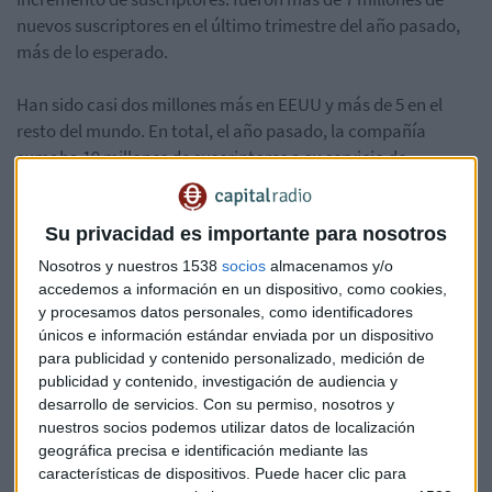
nuevos suscriptores en el último trimestre del año pasado,
más de lo esperado.
Han sido casi dos millones más en EEUU y más de 5 en el
resto del mundo. En total, el año pasado, la compañía
sumaba 19 millones de suscriptores a su servicio de
contenidos en streaming, hasta rozar ahora los 94 millones
en todo el mundo. En el último trimestre, los ingresos de
Su privacidad es importante para nosotros
streaming de Netflix subieron un 41%, hasta los 2.400
millones de dólares. Su beneficio se ha disparado un 74%,
Nosotros y nuestros 1538
socios
almacenamos y/o
hasta los 470 millones. La compañía prevé invertir 6.000
accedemos a información en un dispositivo, como cookies,
y procesamos datos personales, como identificadores
millones en contenido este año 2.017, 1.000 millones más
únicos e información estándar enviada por un dispositivo
que en 2016.
para publicidad y contenido personalizado, medición de
publicidad y contenido, investigación de audiencia y
Netflix
Series
Streaming
desarrollo de servicios.
Con su permiso, nosotros y
nuestros socios podemos utilizar datos de localización
geográfica precisa e identificación mediante las
características de dispositivos. Puede hacer clic para