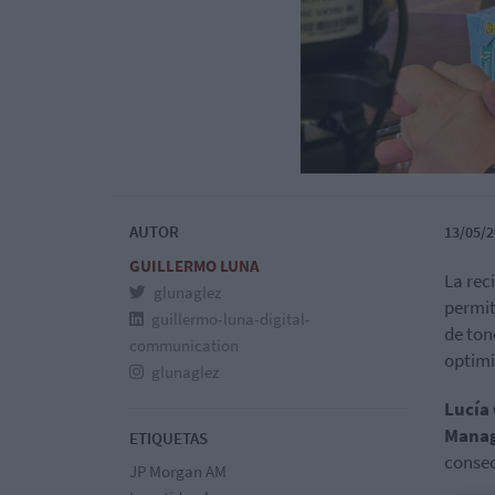
AUTOR
13/05/2
GUILLERMO LUNA
La rec
glunaglez
permit
guillermo-luna-digital-
de ton
communication
optimi
glunaglez
Lucía
Manag
ETIQUETAS
consec
JP Morgan AM