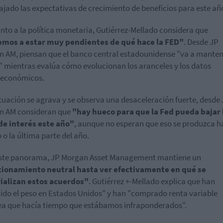
ajado las expectativas de crecimiento de beneficios para este añ
nto a la política monetaria, Gutiérrez-Mellado considera que
emos a estar muy pendientes de qué hace la FED"
. Desde JP
 AM, piensan que el banco central estadounidense "va a manten
 mientras evalúa cómo evolucionan los aranceles y los datos
económicos.
situación se agrava y se observa una desaceleración fuerte, desde
n AM consideran que
"hay hueco para que la Fed pueda bajar 
de interés este año"
, aunque no esperan que eso se produzca ha
 o la última parte del año.
este panorama, JP Morgan Asset Management mantiene un
cionamiento neutral hasta ver efectivamente en qué se
ializan estos acuerdos"
. Gutiérrez +-Mellado explica que han
ido el peso en Estados Unidos" y han "comprado renta variable
a que hacía tiempo que estábamos infraponderados".