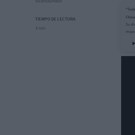
Incertidumbre
"Toda
China
TIEMPO DE LECTURA
Su di
3 min
impac