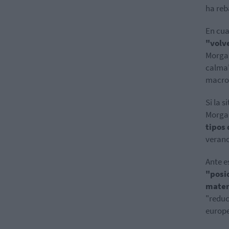
ha reb
En cua
"volv
Morgan
calma"
macro
Si la 
Morga
tipos 
verano
Ante 
"posi
mater
"reduc
europe