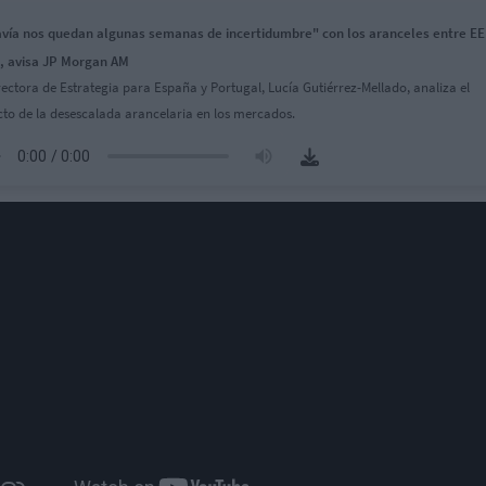
vía nos quedan algunas semanas de incertidumbre" con los aranceles entre E
, avisa JP Morgan AM
rectora de Estrategia para España y Portugal, Lucía Gutiérrez-Mellado, analiza el
to de la desescalada arancelaria en los mercados.