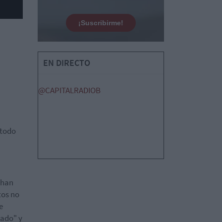
¡Suscribirme!
EN DIRECTO
@CAPITALRADIOB
 todo
 han
tos no
e
cado" y