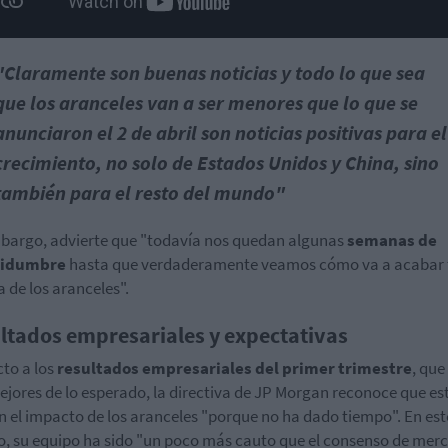
"Claramente son buenas noticias y todo lo que sea
que los aranceles van a ser menores que lo que se
anunciaron el 2 de abril son noticias positivas para el
crecimiento, no solo de Estados Unidos y China, sino
también para el resto del mundo"
bargo, advierte que "todavía nos quedan algunas
semanas de
tidumbre
hasta que verdaderamente veamos cómo va a acabar
a de los aranceles".
ltados empresariales y expectativas
to a los
resultados empresariales del primer trimestre
, que
ejores de lo esperado, la directiva de JP Morgan reconoce que es
an el impacto de los aranceles "porque no ha dado tiempo". En est
o, su equipo ha sido "un poco más cauto que el consenso de mer