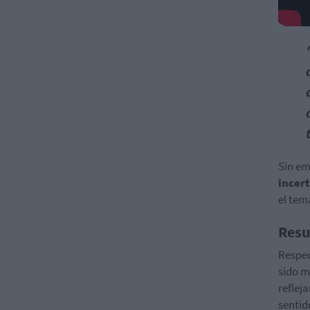
Sin em
incer
el tem
Resu
Respec
sido m
reflej
sentid