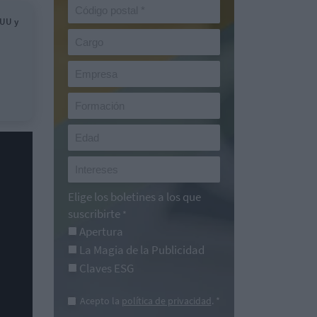
EUU y
Elige los boletines a los que
suscribirte
*
Apertura
La Magia de la Publicidad
Claves ESG
Acepto la
política de privacidad
. *