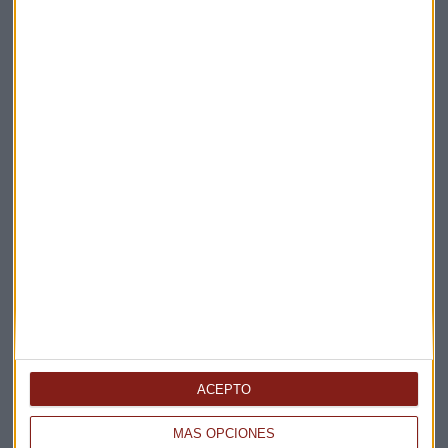
-CAF
obtiene un beneficio de 10 millones en 2020, un 60%
menos que en 2019
Reuters
Bolsas europeas
Bonos
Amadeus
Sol Meliá
ACEPTO
Acs
Ferrovial
MÁS OPCIONES