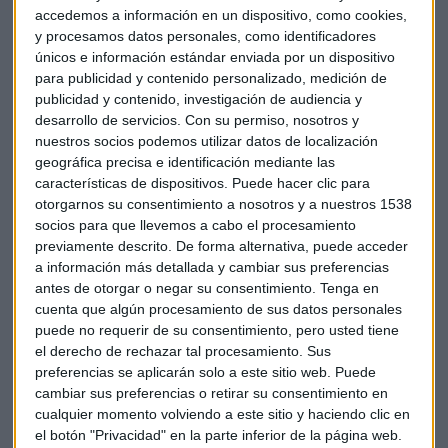
accedemos a información en un dispositivo, como cookies,
En 2020, perdió 133 millones de euros en 2020, lo que supone
y procesamos datos personales, como identificadores
multiplicar por 15 los 9 millones de pérdidas que registró en
únicos e información estándar enviada por un dispositivo
2019, debido al efecto de las mayores amortizaciones y
para publicidad y contenido personalizado, medición de
publicidad y contenido, investigación de audiencia y
costes de crecimiento asociados al proceso de
desarrollo de servicios.
Con su permiso, nosotros y
adquisiciones en las que está inmersa la compañía.
nuestros socios podemos utilizar datos de localización
geográfica precisa e identificación mediante las
Además ha anunciado u
n nuevo acuerdo en
Polonia
para la
características de dispositivos. Puede hacer clic para
adquisición de Polkomtel Infrastruktura que supondrá una
otorgarnos su consentimiento a nosotros y a nuestros 1538
inversión de 1.600 millones de euros
socios para que llevemos a cabo el procesamiento
previamente descrito. De forma alternativa, puede acceder
Recortes para
Grifols (-4%).
El beneficio neto se sitúa en
a información más detallada y cambiar sus preferencias
619 millones de euros, un -1,1%. Cierra el ejercicio con una
antes de otorgar o negar su consentimiento.
Tenga en
cuenta que algún procesamiento de sus datos personales
cifra de negocio de 5.340 millones de euros, que representa
puede no requerir de su consentimiento, pero usted tiene
un incremento del +4,7% impulsado por los crecimientos de
el derecho de rechazar tal procesamiento. Sus
las divisiones Bioscience y Diagnostic. Las cifras son peores
preferencias se aplicarán solo a este sitio web. Puede
a lo esperado según los analistas consultados por Capital
cambiar sus preferencias o retirar su consentimiento en
Radio como Pablo García, director de Divacons-Alphavalue.
cualquier momento volviendo a este sitio y haciendo clic en
el botón "Privacidad" en la parte inferior de la página web.