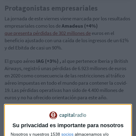
Protagonistas empresariales
La jornada de este viernes viene marcada por los resultados
empresariales como los de
Amadeus (+4%)
que presenta pérdidas de 302 millones de
euros en el
beneficio ajustado con una caída de los ingresos de un 61%
y del Ebitda de casi un 90%.
El grupo aéreo
IAG (+3%) ,
al que pertenece Iberia y British
Airways,
registró unas pérdidas de 6.923 millones de euros
en 2020 como consecuencia de las restricciones al tráfico
aéreo impuestas en todo el mundo para contener la covid-
19. Las
pérdidas operativas han sido de 4.400 millones de
euros y no ha ofrecido orientación para este año.
También ha publicado
Cellnex (+5,8%)
que mejora su
perspectivas para
2021 con unos ingresos entre 2.405 y 2.445
millones de euros, un EBITDA que se situaría entre los 1.815 y
Su privacidad es importante para nosotros
los 1.855 millones.
Nosotros y nuestros 1538
socios
almacenamos y/o