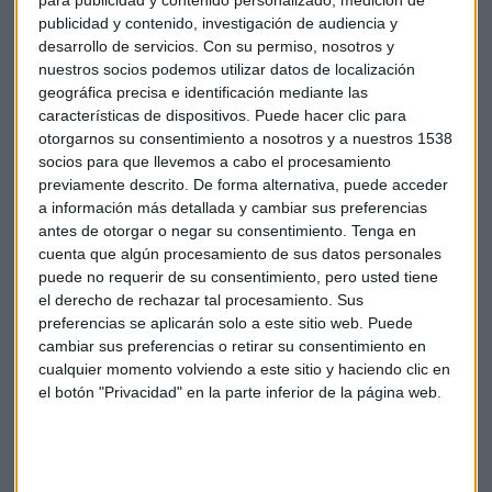
Los bancos centrales, "quebrados"
publicidad y contenido, investigación de audiencia y
desarrollo de servicios.
Con su permiso, nosotros y
"La culpa de la situación de los bancos centrales la tienen
nuestros socios podemos utilizar datos de localización
ellos mismos", argumenta el analista, que apunta a las altas
geográfica precisa e identificación mediante las
esferas: "no han sido los inspectores de a pie".
características de dispositivos. Puede hacer clic para
otorgarnos su consentimiento a nosotros y a nuestros 1538
Las autoridades financieras, dice: "están en quiebra, con
socios para que llevemos a cabo el procesamiento
pérdidas billonarias que nadie podría asumir". De hecho, en
previamente descrito. De forma alternativa, puede acceder
Estados Unidos la inyección de liquidez ha superado la de la
a información más detallada y cambiar sus preferencias
antes de otorgar o negar su consentimiento.
Tenga en
crisis financiera de 2008.
cuenta que algún procesamiento de sus datos personales
puede no requerir de su consentimiento, pero usted tiene
"Los bancos centrales han entrado en pánico puro",
el derecho de rechazar tal procesamiento. Sus
sentencia el analista independiente José Luis Cava.
preferencias se aplicarán solo a este sitio web. Puede
cambiar sus preferencias o retirar su consentimiento en
@capitalradiob
cualquier momento volviendo a este sitio y haciendo clic en
%23bancoscentrales
en pánico!
el botón "Privacidad" en la parte inferior de la página web.
%23banks
%23inversión
%23investing
%23investors
%23ahorro
%23stocks