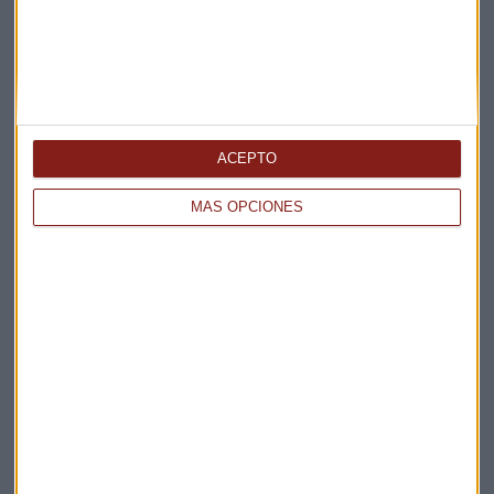
ACEPTO
Elige los boletines a los que suscribirte
*
Apertura
MÁS OPCIONES
La Magia de la Publicidad
Claves ESG
Acepto la
política de privacidad
. *
¡Suscribirme!
EN DIRECTO