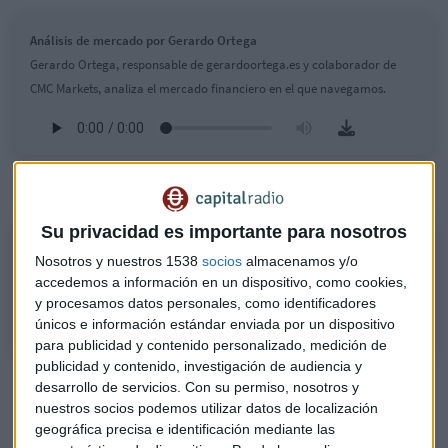
Análisis de mercado por Gerardo Ortega
Gerardo Ortega, responsable de gerardoortega.es y colaborador de
CMC Markets, analiza el mercado financiero en el que navegamos.
Escuche el
Consultorio
de
Bolsa
completo:
Su privacidad es importante para nosotros
Consultorio completo por Gerardo Ortega
Nosotros y nuestros 1538
socios
almacenamos y/o
Gerardo Ortega, responsable de gerardoortega.es y colaborador de
accedemos a información en un dispositivo, como cookies,
CMC Markets, analiza el mercado financiero en el que navegamos.
y procesamos datos personales, como identificadores
únicos e información estándar enviada por un dispositivo
para publicidad y contenido personalizado, medición de
publicidad y contenido, investigación de audiencia y
Valores protagonistas
desarrollo de servicios.
Con su permiso, nosotros y
nuestros socios podemos utilizar datos de localización
La mayor subida es para
Acciona Energía
, que se anota un
geográfica precisa e identificación mediante las
2,16%. Le sigue
Solaria
, que suma un 1,58% y
Acciona
, que