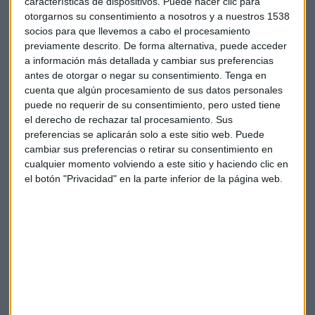
características de dispositivos. Puede hacer clic para
gana un 1,48%. Del lado contrario, las caídas las
otorgarnos su consentimiento a nosotros y a nuestros 1538
protagoniza
Enagás
, que cede un 0,93%.
Meliá Hotels
por
socios para que llevemos a cabo el procesamiento
previamente descrito. De forma alternativa, puede acceder
su parte cae un 0,74% y
Grifols
se deja un 0,70%.
a información más detallada y cambiar sus preferencias
antes de otorgar o negar su consentimiento.
Tenga en
¿Entrar en Acciona?
cuenta que algún procesamiento de sus datos personales
"Me parece razonable porque es de esos títulos que ha
puede no requerir de su consentimiento, pero usted tiene
el derecho de rechazar tal procesamiento. Sus
venido viajando en subida libre",
comenta Ortega y
preferencias se aplicarán solo a este sitio web. Puede
resalta: "Es muy probable que haya formado un mínimo de
cambiar sus preferencias o retirar su consentimiento en
reacción en los 112 euros". "Lo que no podemos pasar por
cualquier momento volviendo a este sitio y haciendo clic en
alto es que la tendencia de fondo es alcista", insiste y apunta
el botón "Privacidad" en la parte inferior de la página web.
a aprovechar las caídas.