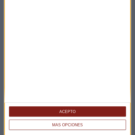
Elige los boletines a los que suscribirte
*
Apertura
La Magia de la Publicidad
Claves ESG
ACEPTO
Acepto la
política de privacidad
. *
MÁS OPCIONES