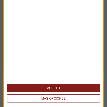
Elige los boletines a los que suscribirte
*
Apertura
La Magia de la Publicidad
Claves ESG
ACEPTO
Acepto la
política de privacidad
. *
MÁS OPCIONES