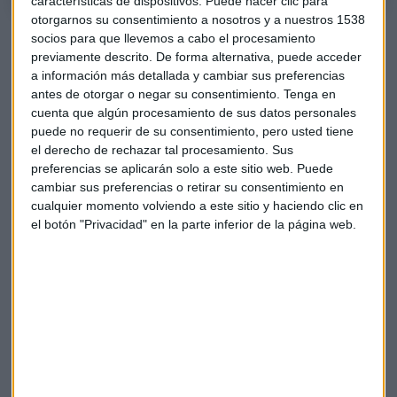
características de dispositivos. Puede hacer clic para
otorgarnos su consentimiento a nosotros y a nuestros 1538
Ence
tampoco es una empresa que el analista recomiende.
socios para que llevemos a cabo el procesamiento
Es cierto que el sector papelero y las energías renovables
previamente descrito. De forma alternativa, puede acceder
a información más detallada y cambiar sus preferencias
están dando resultados excelentes, pero la situación de esta
antes de otorgar o negar su consentimiento.
Tenga en
compañía es totalmente diferente: "no ha tenido el
cuenta que algún procesamiento de sus datos personales
resultado tan bueno como el resto.
Está en el sector y el
puede no requerir de su consentimiento, pero usted tiene
momento adecuado pero no ha sabido rentabilizarlo
".
el derecho de rechazar tal procesamiento. Sus
preferencias se aplicarán solo a este sitio web. Puede
IAG
es una compañía que Pablo García ve con buenos ojos.
cambiar sus preferencias o retirar su consentimiento en
A pesar de la desaceleración y de problemas como el Brexit,
cualquier momento volviendo a este sitio y haciendo clic en
parece tener un
comportamiento positivo
. "Hay que tener
el botón "Privacidad" en la parte inferior de la página web.
cuidado, pero funciona bien".
MásMóvil y su idea de comprar
Vodafone
Con respecto a la última noticia sobre
MásMóvil
y la
posibilidad de comprar
Vodafone
, Pablo García no
desmiente del todo lo ocurrido. "No creo que Vodafone se