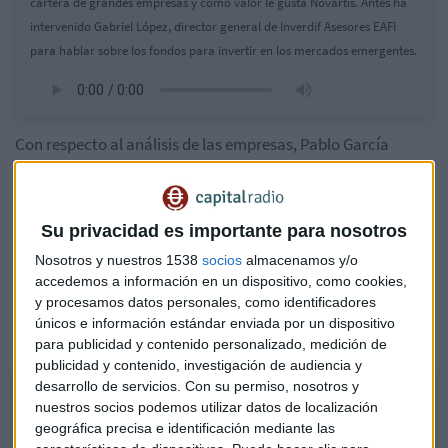
cartera de grandes empresas y como valor le gusta Novartis. Antes ha
intervenido Gabriel López, director general de Inverdif Asesores EAFI
para hablar sobre los fondos para invertir en los mercados emergentes.
Con respecto al análisis de las empresas, Pablo García
comienza por
Día.
El analista no recomienda apostar por
esta compañía. Es un sector que está muy "tocado" en
cuanto a márgenes, volúmenes y competencia y "entrar en
Su privacidad es importante para nosotros
un
sector en declive y con problemas estructurales de
Nosotros y nuestros 1538
socios
almacenamos y/o
deuda y accionariado
es jugársela a un cambio muy
accedemos a información en un dispositivo, como cookies,
radical que nosotros no prevemos". Además, a esto se le
y procesamos datos personales, como identificadores
suma la
desaceleración
, otra razón negativa para el
únicos e información estándar enviada por un dispositivo
analista .
para publicidad y contenido personalizado, medición de
publicidad y contenido, investigación de audiencia y
desarrollo de servicios.
Con su permiso, nosotros y
Pablo García. "No recomiendo apostar por Día"
nuestros socios podemos utilizar datos de localización
geográfica precisa e identificación mediante las