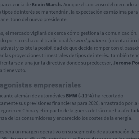
mparecencia de
Kevin Warsh.
Aunque el consenso del mercado 
s tipos de interés se mantendrán, la expectación es máxima para
rar el tono del nuevo presidente.
, el mercado vigilará de cerca cómo gestiona la comunicación. 
do por su rechazo al tradicional
forward guidance
(orientación d
ativas) y existe la posibilidad de que decida romper con el pasad
ar las proyecciones trimestrales de tipos de interés. También ten
frentarse a una junta directiva donde su predecesor,
Jerome Po
a tiene voto.
agonistas empresariales
ricante alemán de automóviles
BMW (-11%)
ha recortado
camente sus previsiones financieras para 2026, arrastrado por la
negocio en China y el impacto de la guerra de Irán que ha afectado
nza de los consumidores y encarecido los costes de la energía.
espera un margen operativo en su segmento de automoción de en
l 3%, frente al 4% y 6% anterior, y un ligero descenso en las entre