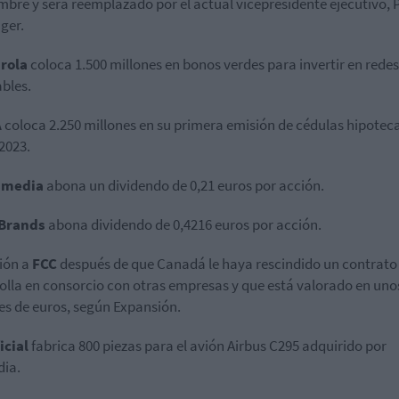
mbre y será reemplazado por el actual vicepresidente ejecutivo, 
ger.
drola
coloca 1.500 millones en bonos verdes para invertir en redes
bles.
A
coloca 2.250 millones en su primera emisión de cédulas hipotec
2023.
smedia
abona un dividendo de 0,21 euros por acción.
 Brands
abona dividendo de 0,4216 euros por acción.
ión a
FCC
después de que Canadá le haya rescindido un contrato
olla en consorcio con otras empresas y que está valorado en uno
es de euros, según Expansión.
ficial
fabrica 800 piezas para el avión Airbus C295 adquirido por
dia.