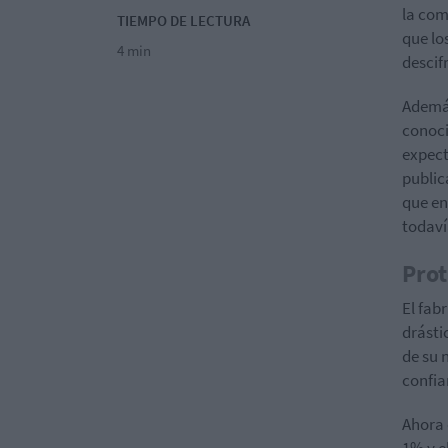
la co
TIEMPO DE LECTURA
que lo
4 min
descif
Además
conoci
expect
public
que en
todaví
Prot
El fab
drásti
de su 
confia
Ahora 
1% y e