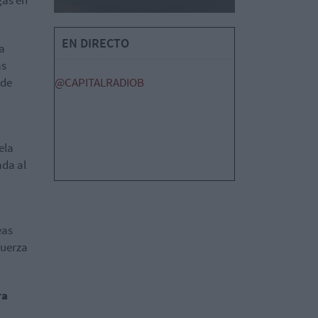
EN DIRECTO
a
as
 de
@CAPITALRADIOB
ela
ada al
eas
fuerza
ra