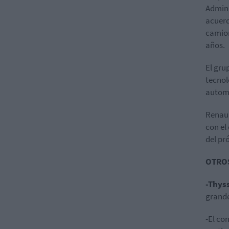
Admini
acuerd
camion
años.
El gru
tecnol
automó
Renaul
con el
del pr
OTRO
-Thys
grande
-El co