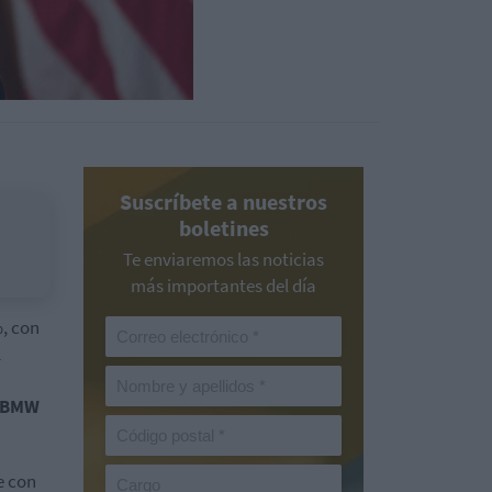
Suscríbete a nuestros
boletines
Te enviaremos las noticias
más importantes del día
%, con
l
BMW
e con