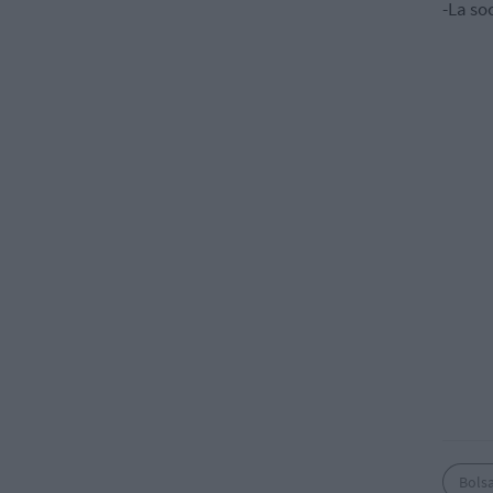
-La so
Bols