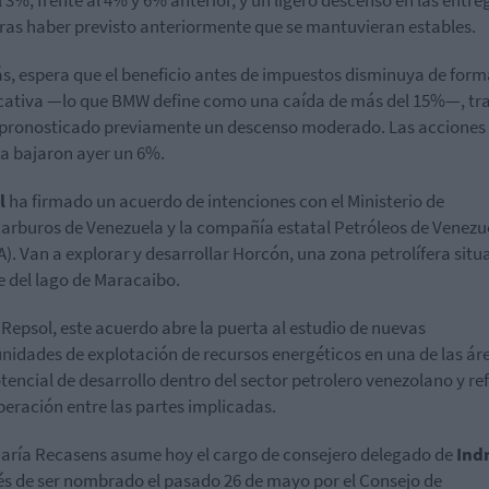
tras haber previsto anteriormente que se mantuvieran estables.
, espera que el beneficio antes de impuestos disminuya de form
icativa —lo que BMW define como una caída de más del 15%—, tr
pronosticado previamente un descenso moderado. Las acciones
 bajaron ayer un 6%.
l
ha firmado un acuerdo de intenciones con el Ministerio de
arburos de Venezuela y la compañía estatal Petróleos de Venezu
). Van a explorar y desarrollar Horcón, una zona petrolífera situ
e del lago de Maracaibo.
Repsol, este acuerdo abre la puerta al estudio de nuevas
nidades de explotación de recursos energéticos en una de las ár
tencial de desarrollo dentro del sector petrolero venezolano y re
peración entre las partes implicadas.
aría Recasens asume hoy el cargo de consejero delegado de
Ind
s de ser nombrado el pasado 26 de mayo por el Consejo de