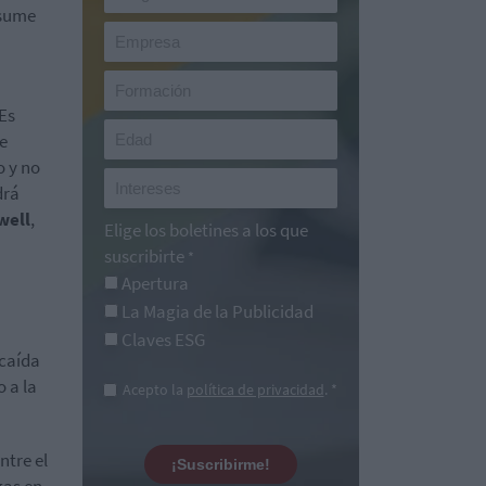
asume
Es
e
o y no
drá
well
,
Elige los boletines a los que
suscribirte
*
Apertura
La Magia de la Publicidad
Claves ESG
 caída
 a la
Acepto la
política de privacidad
. *
tre el
¡Suscribirme!
gas en