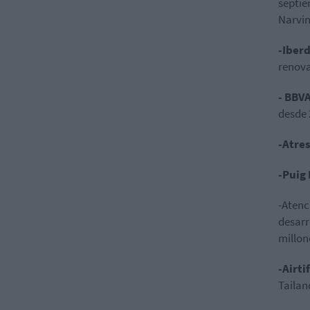
septie
Narvin
-Iber
renova
- BBV
desde 
-Atre
-Puig
-Atenc
desarr
millon
-Airti
Tailan