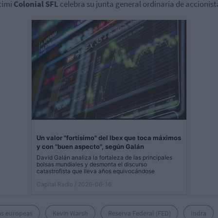
cimi
Colonial SFL
celebra su junta general ordinaria de accionist
Un valor "fortísimo" del Ibex que toca máximos
y con "buen aspecto", según Galán
David Galán analiza la fortaleza de las principales
bolsas mundiales y desmonta el discurso
catastrofista que lleva años equivocándose
Capital Radio
/ 2026-06-16
as europeas
Kevin Warsh
Reserva Federal (FED)
Indra