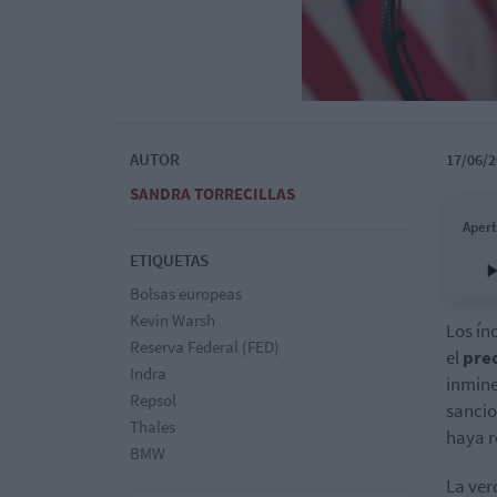
AUTOR
17/06/2
SANDRA TORRECILLAS
Apert
ETIQUETAS
Bolsas europeas
Kevin Warsh
Los ín
Reserva Federal (FED)
el
prec
Indra
inmine
Repsol
sancio
Thales
haya r
BMW
La ver