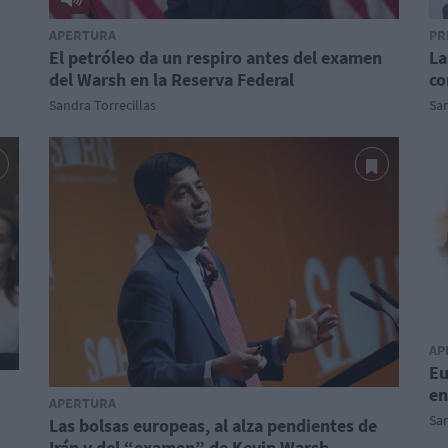
APERTURA
PR
El petróleo da un respiro antes del examen
La
del Warsh en la Reserva Federal
co
Sandra Torrecillas
San
AP
Eu
en
APERTURA
San
Las bolsas europeas, al alza pendientes de
Irán y del “examen” de Kevin Warsh