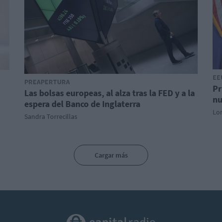
EE
PREAPERTURA
Pr
Las bolsas europeas, al alza tras la FED y a la
nu
espera del Banco de Inglaterra
Lo
Sandra Torrecillas
Cargar más