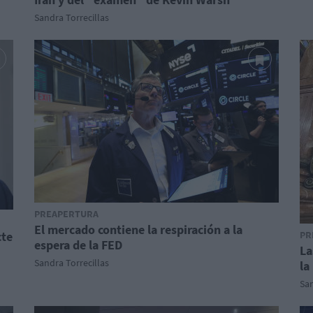
Sandra Torrecillas
PREAPERTURA
El mercado contiene la respiración a la
cte
PR
espera de la FED
La
Sandra Torrecillas
la
San