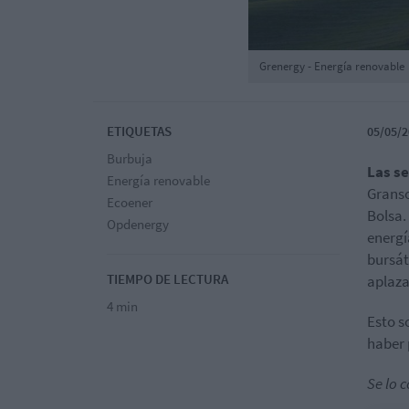
Grenergy - Energía renovable
ETIQUETAS
05/05/2
Burbuja
Las s
Energía renovable
Granso
Ecoener
Bolsa.
Opdenergy
energí
bursát
TIEMPO DE LECTURA
aplaza
4 min
Esto s
haber
Se lo 