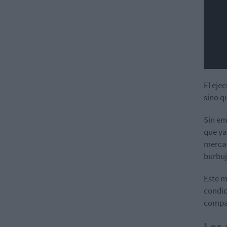
El eje
sino q
Sin em
que ya
mercad
burbuj
Este m
condic
compañ
Los 