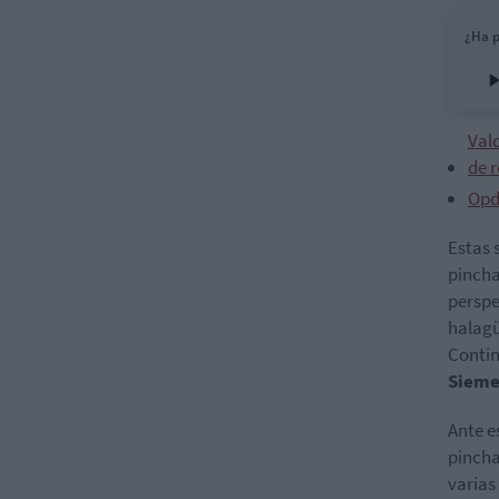
¿Ha p
Vald
de 
Opde
Estas 
pincha
perspe
halag
Contin
Siem
Ante e
pincha
varias