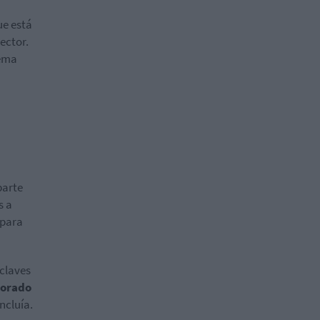
ue está
ector.
lema
parte
s a
para
 claves
sorado
ncluía.