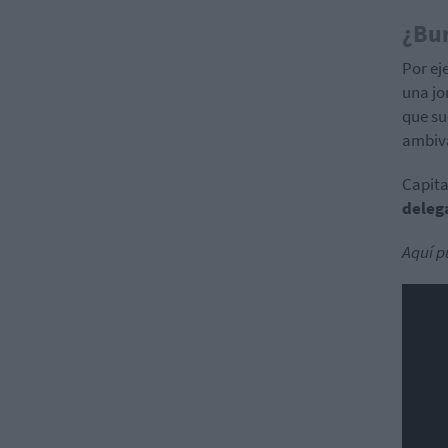
¿Bur
Por ej
una jo
que su
ambiva
Capita
delega
Aquí p