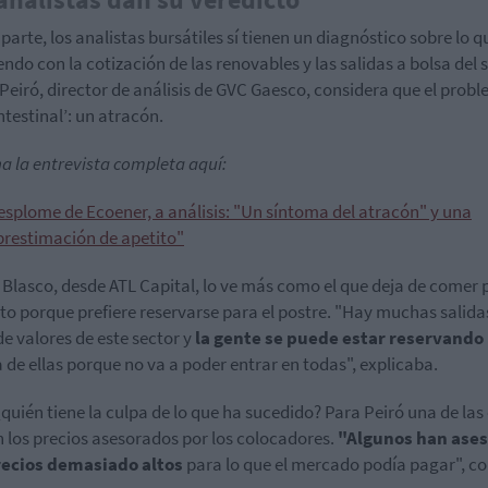
 parte, los analistas bursátiles sí tienen un diagnóstico sobre lo q
endo con la cotización de las renovables y las salidas a bolsa del s
 Peiró, director de análisis de GVC Gaesco, considera que el prob
ntestinal’: un atracón.
a la entrevista completa aquí:
esplome de Ecoener, a análisis: "Un síntoma del atracón" y una
brestimación de apetito"
 Blasco, desde ATL Capital, lo ve más como el que deja de comer 
ato porque prefiere reservarse para el postre. "Hay muchas salida
de valores de este sector y
la gente se puede estar reservando
 de ellas porque no va a poder entrar en todas", explicaba.
¿quién tiene la culpa de lo que ha sucedido? Para Peiró una de las
n los precios asesorados por los colocadores.
"Algunos han ase
recios demasiado altos
para lo que el mercado podía pagar", co