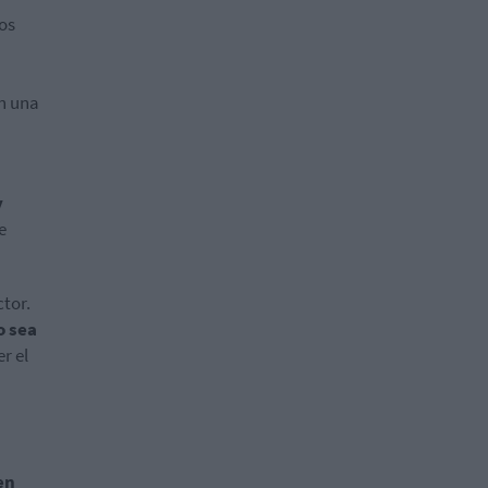
os
an una
y
e
ctor.
o sea
r el
en