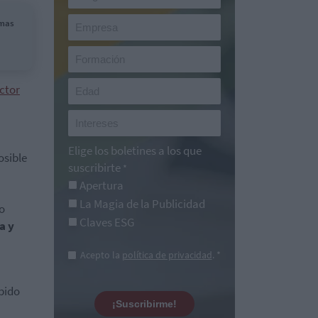
omas
ctor
Elige los boletines a los que
osible
suscribirte
*
Apertura
La Magia de la Publicidad
o
Claves ESG
a y
Acepto la
política de privacidad
. *
abido
¡Suscribirme!