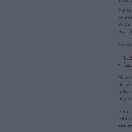
Por su
ocurri
Victor
es… ‘i
Escuch
El d
"so
Álvaro
del pl
bolsa 
alguna
Pero, 
está e
con p