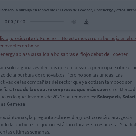
inchado la burbuja en renovables? El caso de Ecoener, Opdenergy y otros sínt
ivia, presidente de Ecoener: "No estamos en una burbuja en el se
renovables en bolsa"
nergy aplaza su salida a bolsa tras el flojo debut de Ecoener
son solo algunas evidencias que empiezan a preocupar sobre el p
zo de la burbuja de renovables. Pero no son las únicas. Las
ctivas de las compañías del sector que ya cotizan tampoco son
üeñas.
Tres de las cuatro empresas que más caen
en el Mercad
uo en lo que llevamos de 2021 son renovables:
Solarpack, Solari
ens Gamesa
.
sos síntomas, la pregunta sobre el diagnostico está clara: ¿está
ndo la burbuja? Lo que no está tan clara es su respuesta. Y ha h
 en las ultimas semanas.