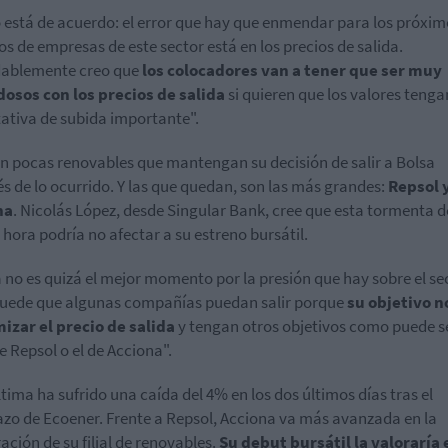
 está de acuerdo: el error que hay que enmendar para los próxim
os de empresas de este sector está en los precios de salida.
dablemente creo que
los colocadores van a tener que ser muy
osos con los precios de salida
si quieren que los valores teng
ativa de subida importante".
 pocas renovables que mantengan su decisión de salir a Bolsa
s de lo ocurrido. Y las que quedan, son las más grandes:
Repsol 
na
. Nicolás López, desde Singular Bank, cree que esta tormenta d
 hora podría no afectar a su estreno bursátil.
 no es quizá el mejor momento por la presión que hay sobre el se
uede que algunas compañías puedan salir porque
su objetivo n
zar el precio de salida
y tengan otros objetivos como puede se
e Repsol o el de Acciona".
ltima ha sufrido una caída del 4% en los dos últimos días tras el
zo de Ecoener. Frente a Repsol, Acciona va más avanzada en la
ación de su filial de renovables.
Su debut bursátil la valoraría 