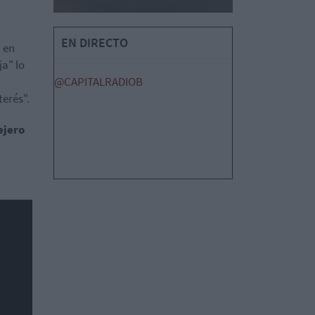
r
EN DIRECTO
 en
a" lo
@CAPITALRADIOB
erés".
ejero