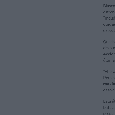
Blasco
estren
"Indu
cuidad
expect
Quedan
despué
Accio
última
"Ahora
Pero p
maximi
caso d
Esta ú
bataca
prepar