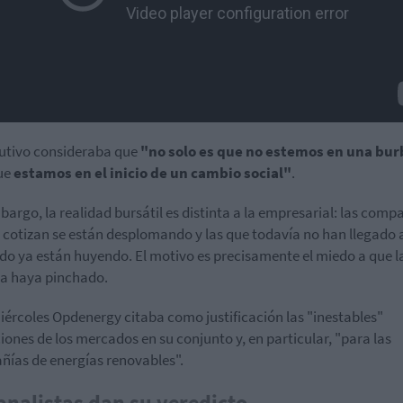
cutivo consideraba que
"no solo es que no estemos en una bur
ue
estamos en el inicio de un cambio social"
.
bargo, la realidad bursátil es distinta a la empresarial: las comp
 cotizan se están desplomando y las que todavía no han llegado 
o ya están huyendo. El motivo es precisamente el miedo a que l
a haya pinchado.
iércoles Opdenergy citaba como justificación las "inestables"
iones de los mercados en su conjunto y, en particular, "para las
ías de energías renovables".
analistas dan su veredicto