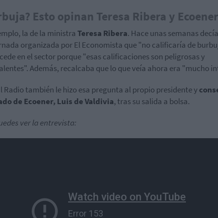
buja? Esto opinan Teresa Ribera y Ecoene
emplo, la de la ministra
Teresa Ribera
. Hace unas semanas decía
rnada organizada por El Economista que "no calificaría de burbuj
cede en el sector porque "esas calificaciones son peligrosas y
lentes". Además, recalcaba que lo que veía ahora era "mucho int
l Radio también le hizo esa pregunta al propio presidente y
cons
do de Ecoener, Luis de Valdivia
, tras su salida a bolsa.
uedes ver la entrevista: