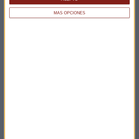
Claves ESG
MÁS OPCIONES
Acepto la
política de privacidad
. *
¡Suscribirme!
EN DIRECTO
@CAPITALRADIOB