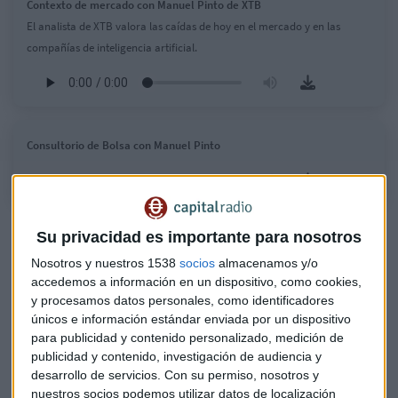
Contexto de mercado con Manuel Pinto de XTB
El analista de XTB valora las caídas de hoy en el mercado y en las
compañías de inteligencia artificial.
Consultorio de Bolsa con Manuel Pinto
Según su análisis, solo
dos factores podrían cambiar la
Su privacidad es importante para nosotros
tendencia
: "una recesión que, de momento queda
Nosotros y nuestros 1538
socios
almacenamos y/o
totalmente descartada, o un cambio brusco de política
accedemos a información en un dispositivo, como cookies,
monetaria de los bancos centrales". Sobre los factores que
y procesamos datos personales, como identificadores
están provocando las caídas actuales, el analista mencionó
únicos e información estándar enviada por un dispositivo
varios elementos clave, como el lanzamiento de algunas
para publicidad y contenido personalizado, medición de
aplicaciones de inteligencia artificial en China. "Ya sabemos
publicidad y contenido, investigación de audiencia y
cómo funciona, lo hacen en una fracción de costes, es decir,
desarrollo de servicios.
Con su permiso, nosotros y
nuestros socios podemos utilizar datos de localización