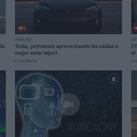
ANÁLISIS
EN
da
Tesla, ¿entramos aprovechando las caídas o
ZT
mejor estar lejos?
el
Lucía Martín
Luc