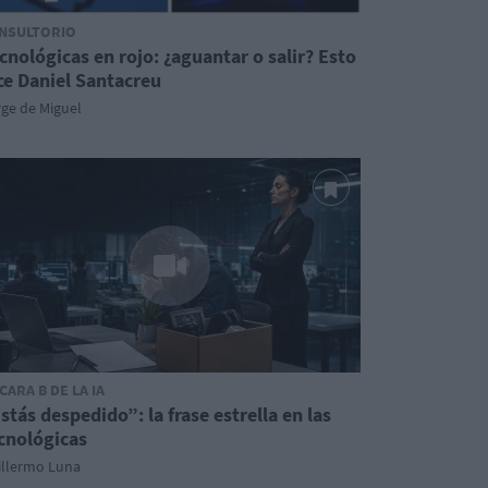
NSULTORIO
cnológicas en rojo: ¿aguantar o salir? Esto
ce Daniel Santacreu
ge de Miguel
 CARA B DE LA IA
stás despedido”: la frase estrella en las
cnológicas
illermo Luna