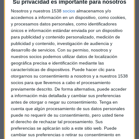
Los datos de julio del sector manufacturero de Japón
Su privacidad es importante para nosotros
certifican que el sector se mantiene en contracción por
Nosotros y nuestros 1538
socios
almacenamos y/o
quinto mes consecutivo. El
PMI nipón repunta
ligeramente
accedemos a información en un dispositivo, como cookies,
en julio hasta los 49 puntos frente a los 48.1 del mes anterior
y procesamos datos personales, como identificadores
pero los nuevos pedidos de exportaciones siguen
únicos e información estándar enviada por un dispositivo
contrayéndose y tocan su nivel más bajo en más de tres
para publicidad y contenido personalizado, medición de
publicidad y contenido, investigación de audiencia y
años y medio. La lectura preliminar de este subíndice baja
desarrollo de servicios.
Con su permiso, nosotros y
hasta los 44 puntos.
nuestros socios podemos utilizar datos de localización
geográfica precisa e identificación mediante las
En China, el
Shanghai Composite
baja en un 0,66%, y el
características de dispositivos. Puede hacer clic para
Shenzhen
desciende un 0,56%. La compañía electrónica
otorgarnos su consentimiento a nosotros y a nuestros 1538
Samsung
presenta una demanda contra
Huawei
. Acusa al
socios para que llevemos a cabo el procesamiento
mayor fabricante de smartphones en China de infringir 6 de
previamente descrito. De forma alternativa, puede acceder
a información más detallada y cambiar sus preferencias
sus patentes de tecnología móvil.
antes de otorgar o negar su consentimiento.
Tenga en
cuenta que algún procesamiento de sus datos personales
El crecimiento de las ventas de
Nike
en China supera ya a
puede no requerir de su consentimiento, pero usted tiene
las de
Adidas
y sus rivales locales
Li Ning y Anta Sports
,
el derecho de rechazar tal procesamiento. Sus
desde los Juegos Olímpicos de Beijing 2008. Los ingresos de
preferencias se aplicarán solo a este sitio web. Puede
Nike en China han aumentado en un 117%.
cambiar sus preferencias o retirar su consentimiento en