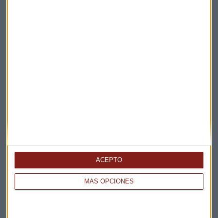
La Magia de la Publicidad
Claves ESG
Acepto la
política de privacidad
. *
¡Suscribirme!
EN DIRECTO
@CAPITALRADIOB
ACEPTO
MÁS OPCIONES