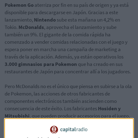
Pokemon Go
aterriza por fin en su país de origen y ya está
disponible para descargarse en Japón. Gracias a este
lanzamiento,
Nintendo
sube esta mañana un 4,2% en
Tokio.
McDonalds
, aprovecha el lanzamiento y sube
también un 9%. El gigante de la comida rápida ha
comenzado a vender comidas relacionadas con el juego y
espera poner en marcha una campaña de marketing a
través de la aplicación. Además, ya están operativos los
3.000 gimnasios
para Pokemon
que ha creado en sus
restaurantes de Japón para concentrar allí a los jugadores.
Pero McDonalds no es el único que piensa en subirse a la ola
de Pokemon, las acciones de otros fabricantes de
componentes electrónicos también ascienden como
consecuencia de este éxito. Los fabricantes
Hosiden y
Mitsubishi
, que pueden producir accesorios para el juego,
experimentan subidas de más de un 9%.