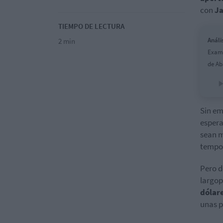
con
Ja
TIEMPO DE LECTURA
Análi
2 min
Exami
de Ab
Sin em
espera
sean m
tempor
Pero d
largop
dólar
unas p