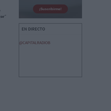
¡Suscribirme!
e
jor
"
EN DIRECTO
@CAPITALRADIOB