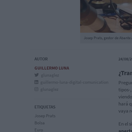
Josep Prats, gestor de Abante 
AUTOR
24/08/2
GUILLERMO LUNA
¿Tra
glunaglez
guillermo-luna-digital-comunication
Pregun
glunaglez
tipos-
viendo
hará 
ETIQUETAS
vaya r
Josep Prats
Bolsa
En el 
Euro
apert