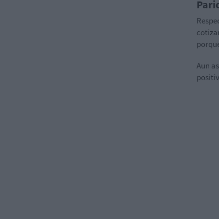
Pari
Respec
cotiza
porque
Aun as
positi