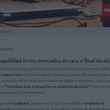
Asesores.
022 09:37
nquilidad en los mercados de cara a final de añ
tado por los dos grandes temas económicos del momento -infla
,
Josep Prats
considera que de cara al próximo año es probable i
 una caída de la inflación a niveles de dígito medio bajo. Esto, a s
que
"estemos más tranquilos en materia de tipos"
y que el m
ecuperando la normalidad.
siguiente
podcast
, puedes escuchar al completo el
análisis de
ura
de las plazas europeas de Josep Prats, gestor de Abante Ases