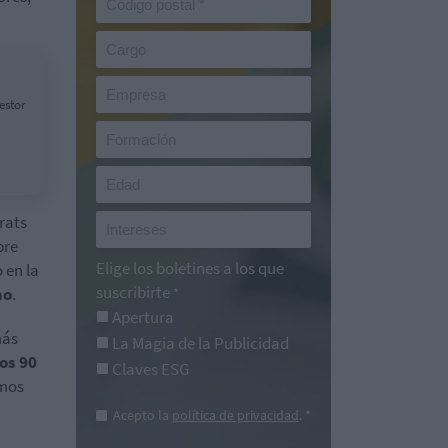
estor
rats
bre
Elige los boletines a los que
 en la
suscribirte
mo
.
*
Apertura
más
La Magia de la Publicidad
los 90
Claves ESG
emos
Acepto la
política de privacidad
. *