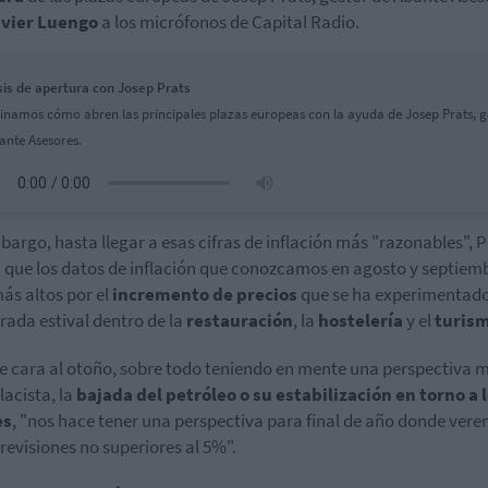
vier Luengo
a los micrófonos de Capital Radio.
sis de apertura con Josep Prats
namos cómo abren las principales plazas europeas con la ayuda de Josep Prats, g
ante Asesores.
bargo, hasta llegar a esas cifras de inflación más "razonables", P
 que los datos de inflación que conozcamos en agosto y septiem
ás altos por el
incremento de precios
que se ha experimentado
ada estival dentro de la
restauración
, la
hostelería
y el
turis
e cara al otoño, sobre todo teniendo en mente una perspectiva 
lacista, la
bajada del petróleo o su estabilización en torno a 
es
, "nos hace tener una perspectiva para final de año donde ver
revisiones no superiores al 5%".