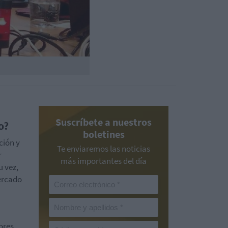
Suscríbete a nuestros
o?
boletines
ción y
Te enviaremos las noticias
r
más importantes del día
u vez,
ercado
ores,