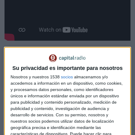
Consultorio de Bolsa con Álvaro Blasco
El director de ATL Capital, Álvaro Blasco, analiza los títulos de Indra,
Su privacidad es importante para nosotros
Rheimetall, IAG, Santander, Bayer, Palantir e Iberdrola, entre otros
Nosotros y nuestros 1538
socios
almacenamos y/o
accedemos a información en un dispositivo, como cookies,
y procesamos datos personales, como identificadores
únicos e información estándar enviada por un dispositivo
Blasco explica que
la noticia de la bolsa
no está tanto en
para publicidad y contenido personalizado, medición de
los títulos que multiplican su valor por siete o que suben y
publicidad y contenido, investigación de audiencia y
bajan con cifras de doble dígito, sino en
los índices
, como el
desarrollo de servicios.
Con su permiso, nosotros y
Nikkei japonés que sube un 40% en el año. Señala que con
nuestros socios podemos utilizar datos de localización
tanta volatilidad en el corto plazo es momento de moverse
geográfica precisa e identificación mediante las
poco.
características de dispositivos. Puede hacer clic para