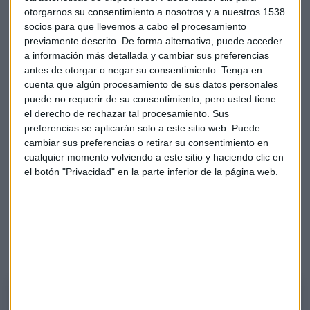
otorgarnos su consentimiento a nosotros y a nuestros 1538
En el consultorio Álvaro Blasco analiza los títulos de
Indra,
socios para que llevemos a cabo el procesamiento
previamente descrito. De forma alternativa, puede acceder
Rheinmetall, IAG, Iberdrola, Bayer, Santander o
a información más detallada y cambiar sus preferencias
Palantir
, entre otros. Destaca que aunque se hayan
antes de otorgar o negar su consentimiento.
Tenga en
producido correcciones o caídas en el
sector de la defensa
cuenta que algún procesamiento de sus datos personales
sigue siendo un ámbito a tener en cuenta. Además, comenta
puede no requerir de su consentimiento, pero usted tiene
la situación del
banco Santander
, que ha superado a
el derecho de rechazar tal procesamiento. Sus
Inditex en capitalización bursátil tras
un año
preferencias se aplicarán solo a este sitio web. Puede
extraordinario
y muchas recomendaciones
cambiar sus preferencias o retirar su consentimiento en
cualquier momento volviendo a este sitio y haciendo clic en
internacionales de compra
el botón "Privacidad" en la parte inferior de la página web.
Minuto de Oro
El director de ATL Capital selecciona
Solaria
como valor
destacado. También reconoce que
Grenergy
está en buena
posición.
EL Minuto de Oro de Álvaro Blasco
El director de ATL Capital selecciona Grenergy y Solaria como valores