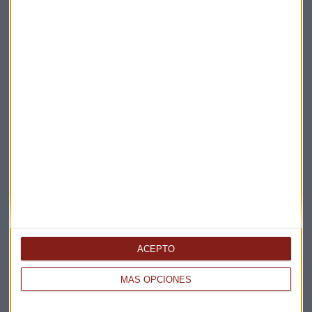
Elige los boletines a los que suscribirte
*
Apertura
La Magia de la Publicidad
Claves ESG
ACEPTO
Acepto la
política de privacidad
. *
MÁS OPCIONES
¡Suscribirme!