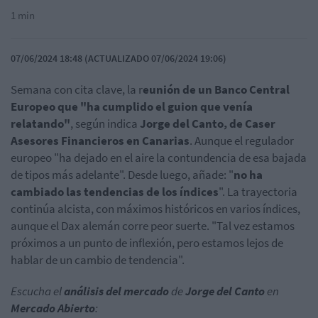
1 min
07/06/2024 18:48 (ACTUALIZADO 07/06/2024 19:06)
Semana con cita clave, la r
eunión de un Banco Central
Europeo que "ha cumplido el guion que venía
relatando"
, según indica
Jorge del Canto, de Caser
Asesores Financieros en Canarias
. Aunque el regulador
europeo "ha dejado en el aire la contundencia de esa bajada
de tipos más adelante". Desde luego, añade: "
no ha
cambiado las tendencias de los índices
". La trayectoria
continúa alcista, con máximos históricos en varios índices,
aunque el Dax alemán corre peor suerte. "Tal vez estamos
próximos a un punto de inflexión, pero estamos lejos de
hablar de un cambio de tendencia".
Escucha el
análisis del mercado
de
Jorge del Canto
en
Mercado Abierto
: