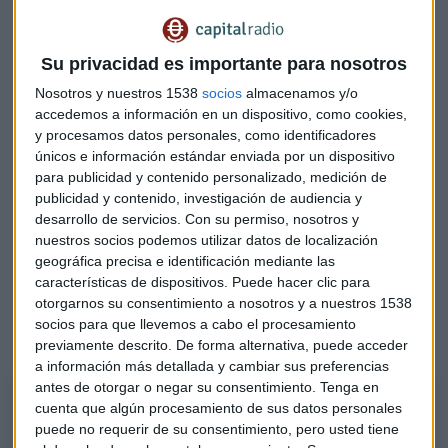
Su privacidad es importante para nosotros
Nosotros y nuestros 1538
socios
almacenamos y/o
accedemos a información en un dispositivo, como cookies,
y procesamos datos personales, como identificadores
únicos e información estándar enviada por un dispositivo
para publicidad y contenido personalizado, medición de
publicidad y contenido, investigación de audiencia y
desarrollo de servicios.
Con su permiso, nosotros y
nuestros socios podemos utilizar datos de localización
geográfica precisa e identificación mediante las
características de dispositivos. Puede hacer clic para
otorgarnos su consentimiento a nosotros y a nuestros 1538
Escucha la segunda parte del
Consultorio de Bolsa
de
Jorge
socios para que llevemos a cabo el procesamiento
del Canto
en
Mercado Abierto
:
previamente descrito. De forma alternativa, puede acceder
a información más detallada y cambiar sus preferencias
antes de otorgar o negar su consentimiento.
Tenga en
Consultorio | Iberdrola, “secuencia claramente alcista”, pero... Nos
cuenta que algún procesamiento de sus datos personales
fijamos en el valor con Jorge del Canto
puede no requerir de su consentimiento, pero usted tiene
Jorge del Canto, de Caser Asesores Financieros en Canarias, repasa los