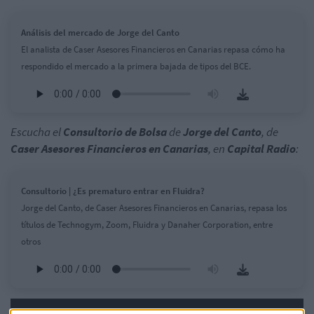
Análisis del mercado de Jorge del Canto
El analista de Caser Asesores Financieros en Canarias repasa cómo ha
respondido el mercado a la primera bajada de tipos del BCE.
Escucha el
Consultorio de Bolsa
de
Jorge del Canto
, de
Caser Asesores Financieros en Canarias
, en
Capital Radio
:
Consultorio | ¿Es prematuro entrar en Fluidra?
Jorge del Canto, de Caser Asesores Financieros en Canarias, repasa los
títulos de Technogym, Zoom, Fluidra y Danaher Corporation, entre
otros