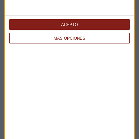
ACEPTO
MÁS OPCIONES
Elige los boletines a los que suscribirte
*
Apertura
La Magia de la Publicidad
Claves ESG
Acepto la
política de privacidad
. *