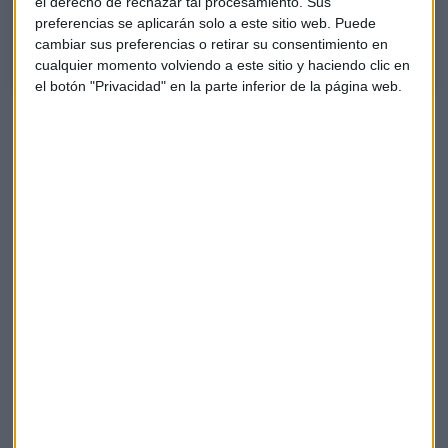
el derecho de rechazar tal procesamiento. Sus
títulos de Moody's y Synopsys, entre otros
preferencias se aplicarán solo a este sitio web. Puede
cambiar sus preferencias o retirar su consentimiento en
cualquier momento volviendo a este sitio y haciendo clic en
el botón "Privacidad" en la parte inferior de la página web.
Cuidado con Fluidra