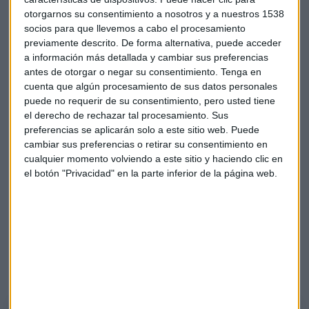
otorgarnos su consentimiento a nosotros y a nuestros 1538
socios para que llevemos a cabo el procesamiento
previamente descrito. De forma alternativa, puede acceder
a información más detallada y cambiar sus preferencias
antes de otorgar o negar su consentimiento.
Tenga en
cuenta que algún procesamiento de sus datos personales
En el consultorio, Álvaro Blasco, analiza los títulos de
puede no requerir de su consentimiento, pero usted tiene
el derecho de rechazar tal procesamiento. Sus
Rheinmetall, Santander, Inditex, CIE Automotive y
preferencias se aplicarán solo a este sitio web. Puede
Sacyr
, entre otros. En una de las consultas sobre si es mejor
cambiar sus preferencias o retirar su consentimiento en
estar en
Nvidia o Alphabet
, destaca que ambas son buenas
cualquier momento volviendo a este sitio y haciendo clic en
opciones y vienen registrando resultados positivos.
el botón "Privacidad" en la parte inferior de la página web.
Minuto de Oro
El director de ATL Capital selecciona los títulos de
CAF.
Reconoce que no tendrá una subida espectacular, pero
seguirá creciendo y es un valor en el que
"merece la pena
estar"
.