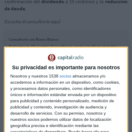
confirmación del
dividendo
a 15 céntimos y la
reducción
de deuda
.
Escucha el consultorio aquí:
Consultorio con Álvaro Blasco
El director de ATL Capital, Álvaro Blasco, analiza los títulos de Inditex,
Telefónica, Nvidia, Rheinmetall, Santander y CIE Automotive, entre otros
Su privacidad es importante para nosotros
Nosotros y nuestros 1538
socios
almacenamos y/o
accedemos a información en un dispositivo, como cookies,
y procesamos datos personales, como identificadores
únicos e información estándar enviada por un dispositivo
para publicidad y contenido personalizado, medición de
publicidad y contenido, investigación de audiencia y
desarrollo de servicios.
Con su permiso, nosotros y
nuestros socios podemos utilizar datos de localización
geográfica precisa e identificación mediante las
características de dispositivos. Puede hacer clic para