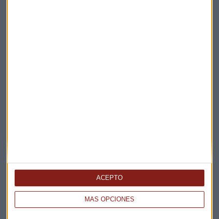
Elige los boletines a los que suscribirte
*
Apertura
La Magia de la Publicidad
Claves ESG
ACEPTO
Acepto la
política de privacidad
. *
MÁS OPCIONES