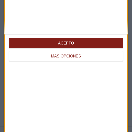
Claves ESG
Acepto la
política de privacidad
. *
¡Suscribirme!
ACEPTO
MÁS OPCIONES
EN DIRECTO
@CAPITALRADIOB