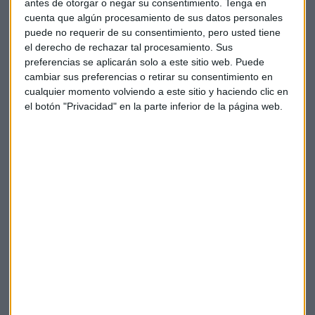
antes de otorgar o negar su consentimiento.
Tenga en
cuenta que algún procesamiento de sus datos personales
Ella aportará la visión estratégica “del mañana” y “el hoy” lo
puede no requerir de su consentimiento, pero usted tiene
llevará el comité directivo.
el derecho de rechazar tal procesamiento. Sus
preferencias se aplicarán solo a este sitio web. Puede
cambiar sus preferencias o retirar su consentimiento en
cualquier momento volviendo a este sitio y haciendo clic en
el botón "Privacidad" en la parte inferior de la página web.
Marta Ortega Pérez ha desarrollado su actividad en
distintas áreas del grupo durante los últimos 15 años y ha
dirigido el reforzamiento de la imagen de marca y
propuesta de moda de Zara, área que seguirá supervisando.