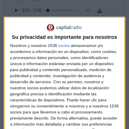
Salcines destaca que “Marta llega para
dirigir la
compañía,
no para tener un puesto meramente honorífico”.
Su privacidad es importante para nosotros
El experto cree que la hija de Amancio Ortega va a intentar
Nosotros y nuestros 1538
socios
almacenamos y/o
replicar el papel de su padre.
accedemos a información en un dispositivo, como cookies,
y procesamos datos personales, como identificadores
Considera que se trata de un
cambio muy tranquilo
únicos e información estándar enviada por un dispositivo
porque el resto del comité directivo es esencialmente el que
para publicidad y contenido personalizado, medición de
ya estaba. Además destaca que los directores de las marcas
publicidad y contenido, investigación de audiencia y
más relevantes se van a incorporar al comité directivo. “No
desarrollo de servicios.
Con su permiso, nosotros y
hay ningún cambio relevante más allá del de Pablo Isla”,
nuestros socios podemos utilizar datos de localización
apunta.
geográfica precisa e identificación mediante las
características de dispositivos. Puede hacer clic para
El experto comenta que Marta Ortega hará lo mismo que su
otorgarnos su consentimiento a nosotros y a nuestros 1538
socios para que llevemos a cabo el procesamiento
padre: “
llevar la visión estratégica
de la empresa y
previamente descrito. De forma alternativa, puede acceder
además lo hará con su padre en vida y con una lucidez
a información más detallada y cambiar sus preferencias
mental total”.