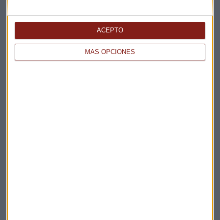
Elige los boletines a los que suscribirte
*
Apertura
ACEPTO
La Magia de la Publicidad
MÁS OPCIONES
Claves ESG
Acepto la
política de privacidad
. *
¡Suscribirme!
EN DIRECTO
@CAPITALRADIOB