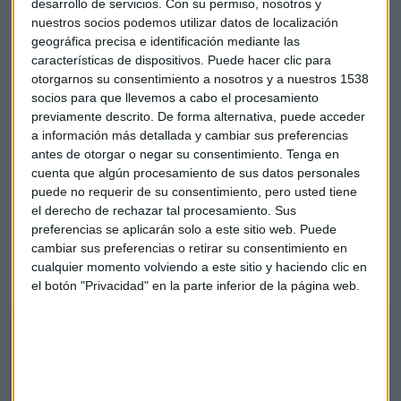
desarrollo de servicios.
Con su permiso, nosotros y
nuestros socios podemos utilizar datos de localización
geográfica precisa e identificación mediante las
El analista habla sobre
Apple
. Alberto Iturralde explica que
características de dispositivos. Puede hacer clic para
el título tendría que haber rebotado más de lo que lo ha
otorgarnos su consentimiento a nosotros y a nuestros 1538
hecho. Alberto Iturralde: "El mercado en el último mes no se
socios para que llevemos a cabo el procesamiento
previamente descrito. De forma alternativa, puede acceder
ha comportado mal pero Apple ha seguido por mal camino"
a información más detallada y cambiar sus preferencias
antes de otorgar o negar su consentimiento.
Tenga en
El Minuto de Oro de Alberto Iturralde
cuenta que algún procesamiento de sus datos personales
La idea de inversión semanal de Alberto Iturralde es
BBVA.
puede no requerir de su consentimiento, pero usted tiene
El analista señala que el valor está apuntando a zonas de
el derecho de rechazar tal procesamiento. Sus
preferencias se aplicarán solo a este sitio web. Puede
recortar hasta niveles de 5,05. El responsable de operativa
cambiar sus preferencias o retirar su consentimiento en
DAX explica que sería una operación tranquila y pone el
cualquier momento volviendo a este sitio y haciendo clic en
stock en 5,46.
el botón "Privacidad" en la parte inferior de la página web.
El Minuto de Oro de Iturralde
Alberto Iturralde, analista independiente, nos deja su recomendación
para esta semana.