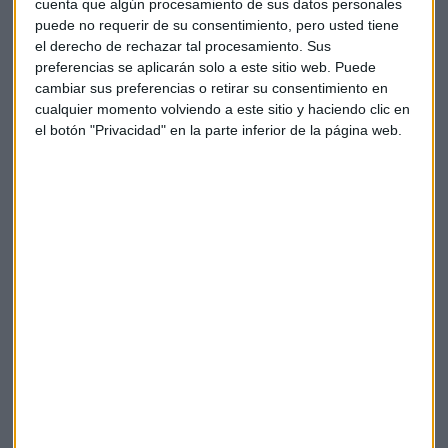
Alphabet entra en el Dow Jones y refuerza el
cuenta que algún procesamiento de sus datos personales
poder de la IA
puede no requerir de su consentimiento, pero usted tiene
La matriz de Google sustituirá a Verizon, histórico de
el derecho de rechazar tal procesamiento. Sus
las telecomunicaciones, en el índice desde el lunes
preferencias se aplicarán solo a este sitio web. Puede
29, aumentando así su peso en IA.
cambiar sus preferencias o retirar su consentimiento en
Capital Radio
/ 2026-06-24
cualquier momento volviendo a este sitio y haciendo clic en
Cómo la transparencia salarial
el botón "Privacidad" en la parte inferior de la página web.
transforma la gestión del talento
Satélites MetOp: la tecnología detrás de las
predicciones del tiempo