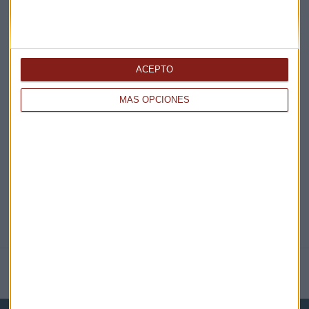
¡Suscribirme!
ACEPTO
EN DIRECTO
MÁS OPCIONES
@CAPITALRADIOB
NOTICIAS RELACIONADAS