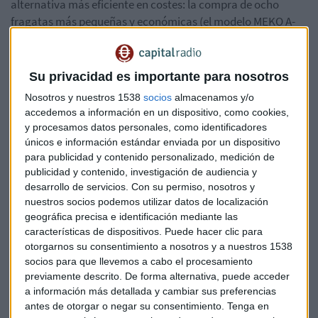
alternativa más eficiente en costes: la compra de ocho
fragatas más pequeñas y económicas (el modelo MEKO A-
200) a un competidor directo, el astillero TKMS.
En definitiva, los inversores están huyendo del valor al ver
Su privacidad es importante para nosotros
cómo se evapora un flujo de ingresos milmillonario con el
Nosotros y nuestros 1538
socios
almacenamos y/o
que el mercado ya contaba para apuntalar las cuentas de la
accedemos a información en un dispositivo, como cookies,
compañía durante los próximos años.
y procesamos datos personales, como identificadores
únicos e información estándar enviada por un dispositivo
para publicidad y contenido personalizado, medición de
publicidad y contenido, investigación de audiencia y
desarrollo de servicios.
Con su permiso, nosotros y
nuestros socios podemos utilizar datos de localización
geográfica precisa e identificación mediante las
características de dispositivos. Puede hacer clic para
otorgarnos su consentimiento a nosotros y a nuestros 1538
socios para que llevemos a cabo el procesamiento
previamente descrito. De forma alternativa, puede acceder
a información más detallada y cambiar sus preferencias
antes de otorgar o negar su consentimiento.
Tenga en