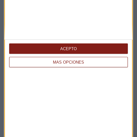
Claves ESG
Acepto la
política de privacidad
. *
¡Suscribirme!
ACEPTO
MÁS OPCIONES
EN DIRECTO
@CAPITALRADIOB