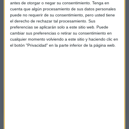
antes de otorgar o negar su consentimiento.
Tenga en
que no presenta señales de recuperación. "Telefónica no
cuenta que algún procesamiento de sus datos personales
sabe a que carta jugar", comenta.
puede no requerir de su consentimiento, pero usted tiene
el derecho de rechazar tal procesamiento. Sus
Microsoft, la favorita de Roberto Moro
preferencias se aplicarán solo a este sitio web. Puede
cambiar sus preferencias o retirar su consentimiento en
El mercado americano sigue mostrando niveles de película
cualquier momento volviendo a este sitio y haciendo clic en
y en Wall Street, Roberto Moro tiene su favorito. Se trata de
el botón "Privacidad" en la parte inferior de la página web.
Microsoft, que
"sigue haciéndolo de maravilla"
. "De los
valores que están sustentando el avance de los índices
americanos, Microsoft es el que más me gusta. Tesla,
Amazon y Apple tienen una volatilidad muy superior a la que
ha demostrado Microsoft", comenta.
Microsoft, la favorita de Roberto Moro
Continuando con las tecnológicas,
"IBM tiene muy buena