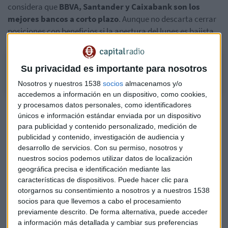
considera que
BBVA, Santander y Caixabank son los
mejores bancos a corto plazo
. Aunque no descarta cerrar
posiciones con beneficios si la apertura del lunes es bajista.
Santander, BBVA y Caixabank, los mejores bancos
Su privacidad es importante para nosotros
Nosotros y nuestros 1538
socios
almacenamos y/o
accedemos a información en un dispositivo, como cookies,
y procesamos datos personales, como identificadores
El fantasma de Villarejo no consigue asustar a BBVA en
únicos e información estándar enviada por un dispositivo
bolsa: este es el motivo
para publicidad y contenido personalizado, medición de
publicidad y contenido, investigación de audiencia y
El picoteo de Roberto Moro en los mercados
desarrollo de servicios.
Con su permiso, nosotros y
nuestros socios podemos utilizar datos de localización
¿Qué pasa con el sector de las
geográfica precisa e identificación mediante las
características de dispositivos. Puede hacer clic para
telecomunicaciones?
otorgarnos su consentimiento a nosotros y a nuestros 1538
Por otro lado, el sector de las telecomunicaciones no está
socios para que llevemos a cabo el procesamiento
previamente descrito. De forma alternativa, puede acceder
en un buen momento. Según el experto, se encuentran en
a información más detallada y cambiar sus preferencias
"zonas de soportes brutales"
. Una de ellas es Telefónica,