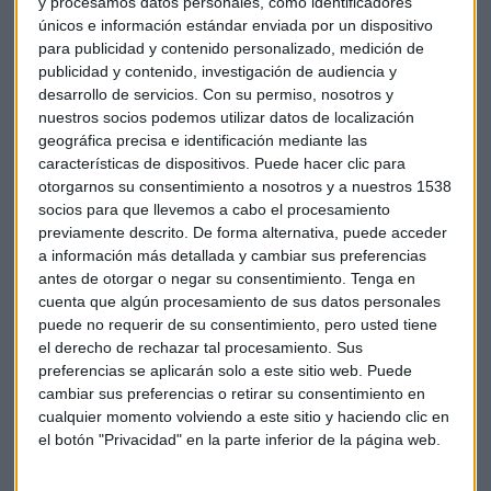
y procesamos datos personales, como identificadores
automovilística
Daimler
como protagonista de la mañana.
únicos e información estándar enviada por un dispositivo
ha elevado sus beneficios en el Segundo trimestre gracias al
para publicidad y contenido personalizado, medición de
publicidad y contenido, investigación de audiencia y
buen comportamiento de su negocio de furgonetas y
desarrollo de servicios.
Con su permiso, nosotros y
autobuses. Ha batido expectativas con una subida de su
nuestros socios podemos utilizar datos de localización
ebitda de un 5,6% hasta los 3.970 millones de euros. La
geográfica precisa e identificación mediante las
automovilística mantiene su objetivo anual de un
características de dispositivos. Puede hacer clic para
crecimiento de sus ganancias “pequeño”, aun así, la
otorgarnos su consentimiento a nosotros y a nuestros 1538
proyección es interesante para Fernando Hernández,
socios para que llevemos a cabo el procesamiento
analista de Andbank
previamente descrito. De forma alternativa, puede acceder
a información más detallada y cambiar sus preferencias
antes de otorgar o negar su consentimiento.
Tenga en
cuenta que algún procesamiento de sus datos personales
puede no requerir de su consentimiento, pero usted tiene
el derecho de rechazar tal procesamiento. Sus
preferencias se aplicarán solo a este sitio web. Puede
cambiar sus preferencias o retirar su consentimiento en
El Eurostoxx 50 avanza un 1,5% hasta los 2.928.
cualquier momento volviendo a este sitio y haciendo clic en
el botón "Privacidad" en la parte inferior de la página web.
Bolsa
Empresas
Economía
Ibex
Ibex35