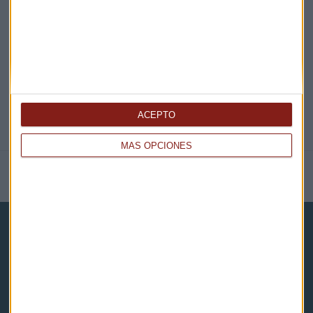
@CAPITALRADIOB
ACEPTO
MÁS OPCIONES
NOTICIAS RELACIONADAS
Capital Radio