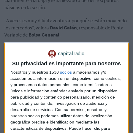
claramente a la baja y le ha llevado a perder 100 puntos
básicos en la sesión.
"A veces es muy difícil aventurar por qué se están moviendo
los mercados", valora
David
Galán
, responsable de Renta
Variable de
Bolsa
General
.
Consultorio de Bolsa | Mercado Abierto [07.03.2023]
Analizamos el comportamiento de la bolsa en el consultorio de
Su privacidad es importante para nosotros
Mercado Abierto con David Galán, responsable de Renta Variable de
Nosotros y nuestros 1538
socios
almacenamos y/o
Bolsa General
accedemos a información en un dispositivo, como cookies,
y procesamos datos personales, como identificadores
únicos e información estándar enviada por un dispositivo
para publicidad y contenido personalizado, medición de
Escucha el consultorio completo en este podcast de Mercado
publicidad y contenido, investigación de audiencia y
Abierto:
desarrollo de servicios.
Con su permiso, nosotros y
nuestros socios podemos utilizar datos de localización
geográfica precisa e identificación mediante las
características de dispositivos. Puede hacer clic para