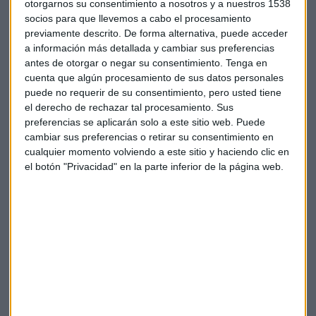
otorgarnos su consentimiento a nosotros y a nuestros 1538
socios para que llevemos a cabo el procesamiento
previamente descrito. De forma alternativa, puede acceder
a información más detallada y cambiar sus preferencias
antes de otorgar o negar su consentimiento.
Tenga en
cuenta que algún procesamiento de sus datos personales
puede no requerir de su consentimiento, pero usted tiene
el derecho de rechazar tal procesamiento. Sus
preferencias se aplicarán solo a este sitio web. Puede
cambiar sus preferencias o retirar su consentimiento en
¿Cómo interpretar la vela del Santander tras
cualquier momento volviendo a este sitio y haciendo clic en
los resultados?
el botón "Privacidad" en la parte inferior de la página web.
Analizamos el comportamiento de la bolsa en el
consultorio de Mercado Abierto con Gerardo Ortega,
creador de Trader Secrets y colaborador de CMC
Markets
Capital Radio /
/ 2022-10-26
En este contexto, las mayores subidas al cierre se las han
anotado
Acciona
Energía
(+2,49%),
Meliá
(+1,16%),
Acciona
(+0,68%),
Solaria
(+0,55%),
Logista
(+0,52%) y
Red
Eléctrica
(+0,48%).