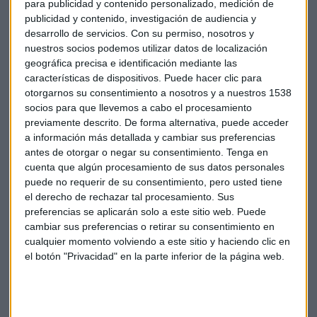
para publicidad y contenido personalizado, medición de
La de Italia cae por debajo de los 100. La de Portugal cae a
publicidad y contenido, investigación de audiencia y
desarrollo de servicios.
Con su permiso, nosotros y
176 puntos, desde los 183 precedentes. El de Grecia sube 4
nuestros socios podemos utilizar datos de localización
hasta los 730.
geográfica precisa e identificación mediante las
características de dispositivos. Puede hacer clic para
El barril de crudo Brent para entrega en diciembre abrió hoy
otorgarnos su consentimiento a nosotros y a nuestros 1538
al alza en el Mercado Intercontinental de Futuros de
socios para que llevemos a cabo el procesamiento
Londres, al cotizar a 48,44 dólares, una subida del 0,76 %
previamente descrito. De forma alternativa, puede acceder
frente al cierre de la jornada anterior.
a información más detallada y cambiar sus preferencias
antes de otorgar o negar su consentimiento.
Tenga en
cuenta que algún procesamiento de sus datos personales
Bolsa
Draghi
Bce
Empresas
Economía
puede no requerir de su consentimiento, pero usted tiene
el derecho de rechazar tal procesamiento. Sus
Ibex35
Mercados
Bolsas
Caixabank
preferencias se aplicarán solo a este sitio web. Puede
cambiar sus preferencias o retirar su consentimiento en
BMW
cualquier momento volviendo a este sitio y haciendo clic en
el botón "Privacidad" en la parte inferior de la página web.