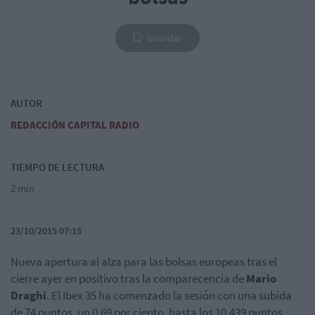
Guardar
AUTOR
REDACCIÓN CAPITAL RADIO
TIEMPO DE LECTURA
2 min
23/10/2015 07:15
Nueva apertura al alza para las bolsas europeas tras el
cierre ayer en positivo tras la comparecencia de
Mario
Draghi
. El Ibex 35 ha comenzado la sesión con una subida
de 74 puntos, un 0,69 por ciento, hasta los 10.439 puntos.