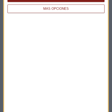
MÁS OPCIONES
Elige los boletines a los que suscribirte
*
Apertura
La Magia de la Publicidad
Claves ESG
Acepto la
política de privacidad
. *
¡Suscribirme!
EN DIRECTO