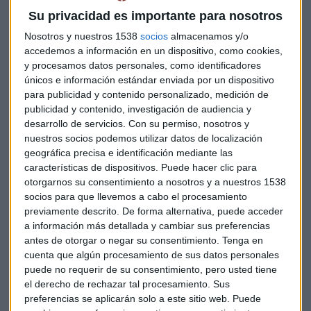
Su privacidad es importante para nosotros
Nosotros y nuestros 1538
socios
almacenamos y/o
Empresas españolas a tener en cuenta
accedemos a información en un dispositivo, como cookies,
y procesamos datos personales, como identificadores
Según el director de ATL Capital, hay empresas del mercado
únicos e información estándar enviada por un dispositivo
español en las que se puede invertir y que tienen un buen
para publicidad y contenido personalizado, medición de
publicidad y contenido, investigación de audiencia y
margen de crecimiento. Considera que
Iberdrola
, empresa
desarrollo de servicios.
Con su permiso, nosotros y
que está rozando máximos históricos, es “una gran opción
nuestros socios podemos utilizar datos de localización
de inversión”. Añade que además cree que su estrategia de
geográfica precisa e identificación mediante las
crecimiento es “extremamente positiva”.
características de dispositivos. Puede hacer clic para
otorgarnos su consentimiento a nosotros y a nuestros 1538
En esta tendencia positiva, remarca empresas como
socios para que llevemos a cabo el procesamiento
Repsol
,
Santander
o
Bankinter
que deberían subir y que
previamente descrito. De forma alternativa, puede acceder
“dan una buena rentabilidad al accionista”.
a información más detallada y cambiar sus preferencias
antes de otorgar o negar su consentimiento.
Tenga en
Además, señala que
Telefónica
“siempre es buena opción
cuenta que algún procesamiento de sus datos personales
puede no requerir de su consentimiento, pero usted tiene
para tenerla en la cartera”. Aunque también ha destacado el
el derecho de rechazar tal procesamiento. Sus
gran potencial de empresas como
Logista
y
Fluidra
, dando
preferencias se aplicarán solo a este sitio web. Puede
como mejor opción de ambas a la primera por su gran