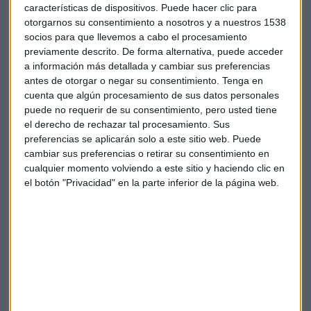
características de dispositivos. Puede hacer clic para
otorgarnos su consentimiento a nosotros y a nuestros 1538
socios para que llevemos a cabo el procesamiento
previamente descrito. De forma alternativa, puede acceder
a información más detallada y cambiar sus preferencias
antes de otorgar o negar su consentimiento.
Tenga en
cuenta que algún procesamiento de sus datos personales
puede no requerir de su consentimiento, pero usted tiene
el derecho de rechazar tal procesamiento. Sus
preferencias se aplicarán solo a este sitio web. Puede
China frente a EE.UU. ¿dónde colocar la
cambiar sus preferencias o retirar su consentimiento en
cartera? Responde Galán
cualquier momento volviendo a este sitio y haciendo clic en
Analizamos el comportamiento de la bolsa en el
Consultorio Capital de Mercado Abierto con David
el botón "Privacidad" en la parte inferior de la página web.
Galán, responsable de Renta Variable de Bolsa
General
Capital Radio /
/ 2022-07-05
En este escenario, el selectivo español ha cerrado en los
7.873,1 puntos
, con la mayoría de sus valores en negativo.
Las pérdidas más pronunciadas han sido las de
Sacyr
(-7,34%),
Inmobiliaria
Colonial
(-4,49%),
Merlin
Properties
(-4,31%),
Cellnex
(-4,1%),
Solaria
(-3,14%) y