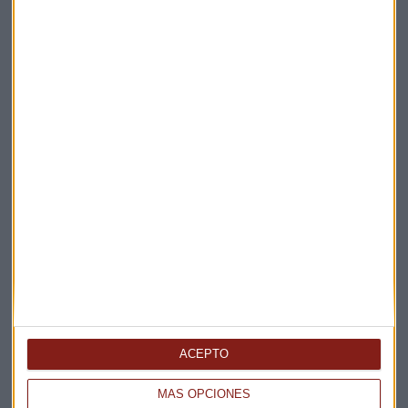
Elige los boletines a los que suscribirte
*
Apertura
La Magia de la Publicidad
Claves ESG
ACEPTO
Acepto la
política de privacidad
. *
MÁS OPCIONES