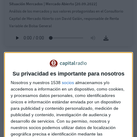
Situación Mercados | Mercado Abierto [20.09.2022]
Análisis de los mercados y sus valores protagonistas en el Consultorio
Capital de Mercado Abierto con David Galán, responsable de Renta
Variable de Bolsa General
Escucha el Consultorio Capital completo en este podcast de
Mercado Abierto:
Su privacidad es importante para nosotros
Consultorio de Bolsa | Mercado Abierto [20.09.2022]
Nosotros y nuestros 1538
socios
almacenamos y/o
Análisis de los mercados y sus valores protagonistas en el Consultorio
accedemos a información en un dispositivo, como cookies,
Capital de Mercado Abierto con David Galán, responsable de Renta
y procesamos datos personales, como identificadores
únicos e información estándar enviada por un dispositivo
Variable de Bolsa General
para publicidad y contenido personalizado, medición de
publicidad y contenido, investigación de audiencia y
desarrollo de servicios.
Con su permiso, nosotros y
nuestros socios podemos utilizar datos de localización
geográfica precisa e identificación mediante las