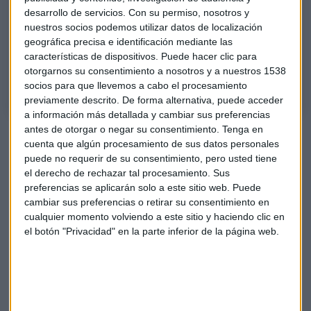
ENTREVISTA | El techo de cemento y otros retos para alcanzar la
desarrollo de servicios.
Con su permiso, nosotros y
igualdad en el Ibex
nuestros socios podemos utilizar datos de localización
Nuria Chinchilla, profesora de IESE Business School, y Asunción
geográfica precisa e identificación mediante las
Soriano, CEO global de Atrevia, creen que no se dará marcha atrás en
características de dispositivos. Puede hacer clic para
materia de igualdad de género.
otorgarnos su consentimiento a nosotros y a nuestros 1538
socios para que llevemos a cabo el procesamiento
previamente descrito. De forma alternativa, puede acceder
a información más detallada y cambiar sus preferencias
antes de otorgar o negar su consentimiento.
Tenga en
Los sectores con más resistencia
cuenta que algún procesamiento de sus datos personales
No todos los sectores avanzan al mismo ritmo. "Parece que
puede no requerir de su consentimiento, pero usted tiene
el derecho de rechazar tal procesamiento. Sus
es el sector inmobiliario", apunta Chinchilla. "Tiene muy
preferencias se aplicarán solo a este sitio web. Puede
pocas mujeres en los consejos; sin embargo, tiene más
cambiar sus preferencias o retirar su consentimiento en
mujeres en los comités ejecutivos, lo cual es un poco
cualquier momento volviendo a este sitio y haciendo clic en
contrario al resto de las empresas y de los sectores".
el botón "Privacidad" en la parte inferior de la página web.
Los retos pendientes: comités de dirección
y autoimpuestos
A pesar de los avances, quedan desafíos importantes.