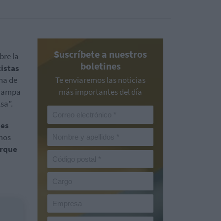
Suscríbete a nuestros
bre la
boletines
cistas
na de
Te enviaremos las noticias
trampa
más importantes del día
sa”.
nes
mos
orque