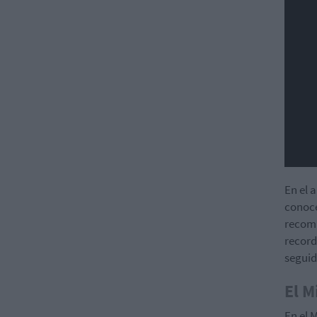
En el a
conoce
recomp
record
seguid
El M
En el 