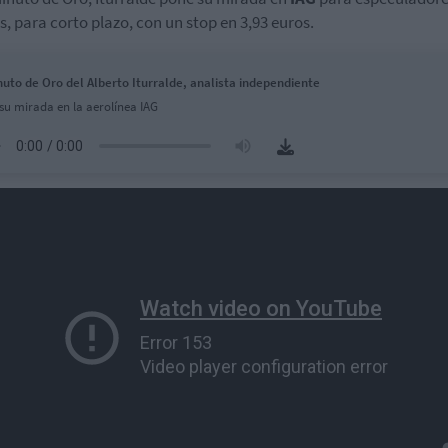
s, para corto plazo, con un stop en 3,93 euros.
nuto de Oro del Alberto Iturralde, analista independiente
su mirada en la aerolínea IAG