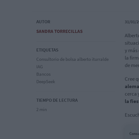
AUTOR
31/01/2
SANDRA TORRECILLAS
Alberto
situac
ETIQUETAS
y más 
la firm
Consultorio de bolsa alberto iturralde
de mer
IAG
Bancos
Cree q
DeepSeek
alema
cerca 
TIEMPO DE LECTURA
la fie
2 min
Escuch
Consu