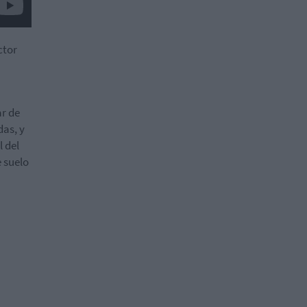
ctor
ar de
das, y
l del
e suelo