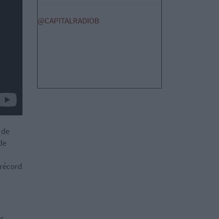
@CAPITALRADIOB
 de
de
 récord
es