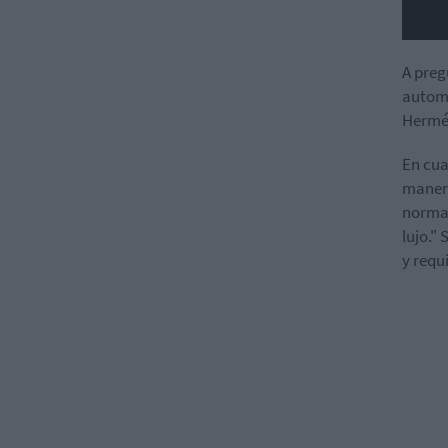
A preg
automo
Hermés
En cu
manera
normal
lujo."
y requ