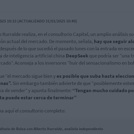
025 10:33 (ACTUALIZADO 31/01/2025 10:40)
 Iturralde realiza, en el consultorio Capital, un amplio análisis so
ión actual del mercado. De momento, señala,
hay que seguir al
después de lo que sucedió el pasado lunes con la entrada en esce
a de inteligencia artificial china
DeepSeek
que podría ser “una 
cado”. Aconseja a los inversores “huir del sensacionalismo en bol
ue “el mercado sigue bien y
es posible que suba hasta eleccio
nas”.
Sin embargo también advierte de que “posiblemente este
ya de vender” y apunta finalmente:
“Tengan mucho cuidado p
sta puede estar cerca de terminar”
a aquí el consultorio completo:
ltorio de Bolsa con Alberto Iturralde, analista independiente