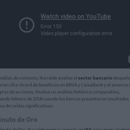
nálisis de contexto, Iturralde analiza el
sector bancario
después
rse cifra récord de beneficios en BBVA y CaixaBank y el anuncio 
ras de acciones. Realiza un análisis histórico comparativo,
ando febrero de 2018 cuando los bancos presentaron resultados
os de caídas significativas.
inuto de Oro
Minuto de Oro, Iturralde pone su mirada en
IAG
para especulador