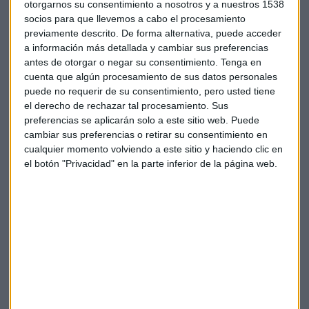
otorgarnos su consentimiento a nosotros y a nuestros 1538
socios para que llevemos a cabo el procesamiento
previamente descrito. De forma alternativa, puede acceder
a información más detallada y cambiar sus preferencias
antes de otorgar o negar su consentimiento.
Tenga en
cuenta que algún procesamiento de sus datos personales
puede no requerir de su consentimiento, pero usted tiene
el derecho de rechazar tal procesamiento. Sus
preferencias se aplicarán solo a este sitio web. Puede
cambiar sus preferencias o retirar su consentimiento en
cualquier momento volviendo a este sitio y haciendo clic en
el botón "Privacidad" en la parte inferior de la página web.
Inditex vuela en bolsa: "No hay peros en sus
resultados"
La subida del margen bruto al 60,5% y el incremento
de ventas, fortalezas de los resultados según José
Ramón Iturriaga, gestor de Abante
Capital Radio
/ 2023-06-07
La energía, sector refugio
Endesa
. “Me gusta bastante”, es un valor estable, reparte