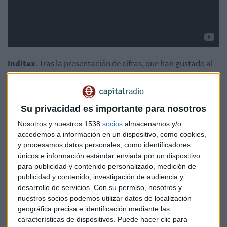
Inditex
. Tras la presentación de cifras, que han gustado al
mercado, el valor debe formar parte de la cartera de los
inversores que quieran estar tranquilos, tener buena
rentabilidad y pocos sustos.
Su privacidad es importante para nosotros
Además, el consenso de analistas de Reuters todavía le da
Nosotros y nuestros 1538
socios
almacenamos y/o
algo de margen de subida, con un consejo de comprar y un
accedemos a información en un dispositivo, como cookies,
y procesamos datos personales, como identificadores
precio objetivo de 34,65 euros
, lo que le da un potencial
únicos e información estándar enviada por un dispositivo
del 2,70%.
para publicidad y contenido personalizado, medición de
publicidad y contenido, investigación de audiencia y
El valor sigue en tendencia alcista. Según apunta el
desarrollo de servicios.
Con su permiso, nosotros y
analista,
por encima de 30 – 30,11 euros
se puede
nuestros socios podemos utilizar datos de localización
mantener. "Habría que haber entrado en los 28,50 euros",
geográfica precisa e identificación mediante las
pero es un valor para tener y que nos dé tranquilidad.
características de dispositivos. Puede hacer clic para