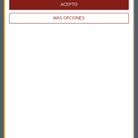
La Magia de la Publicidad
ACEPTO
Claves ESG
MÁS OPCIONES
Acepto la
política de privacidad
. *
¡Suscribirme!
EN DIRECTO
@CAPITALRADIOB