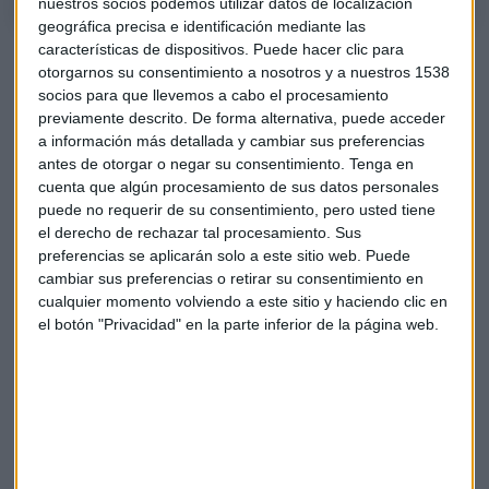
nuestros socios podemos utilizar datos de localización
geográfica precisa e identificación mediante las
características de dispositivos. Puede hacer clic para
otorgarnos su consentimiento a nosotros y a nuestros 1538
socios para que llevemos a cabo el procesamiento
previamente descrito. De forma alternativa, puede acceder
a información más detallada y cambiar sus preferencias
antes de otorgar o negar su consentimiento.
Tenga en
cuenta que algún procesamiento de sus datos personales
puede no requerir de su consentimiento, pero usted tiene
el derecho de rechazar tal procesamiento. Sus
preferencias se aplicarán solo a este sitio web. Puede
cambiar sus preferencias o retirar su consentimiento en
cualquier momento volviendo a este sitio y haciendo clic en
El valor español que Doblado tendría como
el botón "Privacidad" en la parte inferior de la página web.
alternativa a Meta o Netflix
Analizamos el comportamiento de la bolsa en el
Consultorio Capital de Mercado Abierto con Carlos
Doblado, analista de Blackbird Bank
Capital Radio /
/ 2022-04-21
En este escenario, el selectivo español ha cerrado en los
8.631,2 puntos con
Telefónica
(+2,24%),
Banco Sabadell