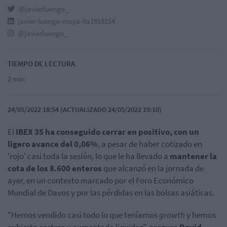
@javierluengo_
javier-luengo-moya-9a1818154
@javierluengo_
TIEMPO DE LECTURA
2 min
24/05/2022 18:54 (ACTUALIZADO 24/05/2022 19:10)
El
IBEX
35 ha conseguido cerrar en positivo, con un
ligero avance del 0,06%
, a pesar de haber cotizado en
'rojo' casi toda la sesión, lo que le ha llevado a
mantener la
cota de los 8.600 enteros
que alcanzó en la jornada de
ayer, en un contexto marcado por el Foro Económico
Mundial de Davos y por las pérdidas en las bolsas asiáticas.
"Hemos vendido casi todo lo que teníamos
growth
y hemos
cubierto cartera y aumentado liquidez", asegura
David