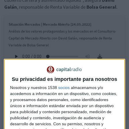
Galán
, responsable de Renta Variable de
Bolsa General
.
Situación Mercados | Mercado Abierto [24.05.2022]
Análisis de los valores protagonistas y los mercados en el Consultorio
Capital de Mercado Abierto con David Galán, responsable de Renta
Variable de Bolsa General
Escucha el Consultorio Capital completo en este podcast de
Mercado Abierto:
Su privacidad es importante para nosotros
Nosotros y nuestros 1538
socios
almacenamos y/o
accedemos a información en un dispositivo, como cookies,
Consultorio de Bolsa | Mercado Abierto [24.05.2022]
y procesamos datos personales, como identificadores
Análisis de los valores protagonistas y los mercados en el Consultorio
únicos e información estándar enviada por un dispositivo
Capital de Mercado Abierto con David Galán, responsable de Renta
para publicidad y contenido personalizado, medición de
Variable de Bolsa General
publicidad y contenido, investigación de audiencia y
desarrollo de servicios.
Con su permiso, nosotros y