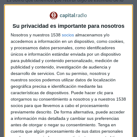
economía. Pero la historia de la política monetaria de la
Reserva Federal nos dice que una acción abrupta y agresiva
puede tener un efecto desestabilizador sobre el crecimiento
Su privacidad es importante para nosotros
y la estabilidad de los precios que estamos tratando de
Nosotros y nuestros 1538
socios
almacenamos y/o
lograr”
, ha señalado Daly.
accedemos a información en un dispositivo, como cookies,
y procesamos datos personales, como identificadores
Daly apoya que la Fed aumente las tasas en marzo y señala
únicos e información estándar enviada por un dispositivo
que “es demasiado pronto para decir” cuántas veces
para publicidad y contenido personalizado, medición de
aumentará el banco central los tipos este año.
publicidad y contenido, investigación de audiencia y
desarrollo de servicios.
Con su permiso, nosotros y
La atención se centrará hoy en la entrevista del presidente
nuestros socios podemos utilizar datos de localización
de la Fed de San Luis,
James Bullard,
en la CNBC, después
geográfica precisa e identificación mediante las
de que la semana pasada se mostrara partidario de una
características de dispositivos. Puede hacer clic para
subida de 100 puntos básicos en los tipos para junio.
otorgarnos su consentimiento a nosotros y a nuestros 1538
socios para que llevemos a cabo el procesamiento
previamente descrito. De forma alternativa, puede acceder
Este miércoles, la Reserva Federal publica las
actas de su
a información más detallada y cambiar sus preferencias
última reunión.
Los inversores buscarán nuevas pistas
antes de otorgar o negar su consentimiento.
Tenga en
sobre sus planes de subidas de tipos, las perspectivas de
cuenta que algún procesamiento de sus datos personales
inflación o comentarios sobre el balance.