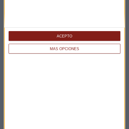
ACEPTO
MÁS OPCIONES
Elige los boletines a los que suscribirte
*
Apertura
La Magia de la Publicidad