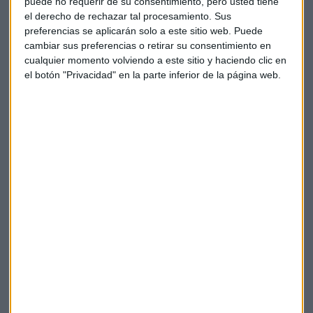
puede no requerir de su consentimiento, pero usted tiene
el derecho de rechazar tal procesamiento. Sus
preferencias se aplicarán solo a este sitio web. Puede
cambiar sus preferencias o retirar su consentimiento en
cualquier momento volviendo a este sitio y haciendo clic en
el botón "Privacidad" en la parte inferior de la página web.
Mary Daly, presidenta de la Reserva Federal de
San Francisco
Protagonistas empresariales
Son las
aerolíneas y los bancos
los sectores más
castigados en los primeros compases de la sesión afectados
en los dos casos por el posible impacto que tendría en sus
negocios una invasión de Ucrania y las siguientes sanciones