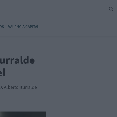
OS
VALENCIA CAPITAL
turralde
el
X Alberto Iturralde