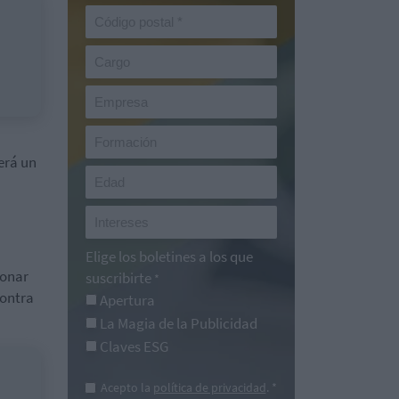
será un
Elige los boletines a los que
ionar
suscribirte
*
contra
Apertura
La Magia de la Publicidad
Claves ESG
Acepto la
política de privacidad
. *