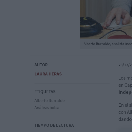
Alberto Iturralde, analista i
AUTOR
23/12/2
LAURA HERAS
Los me
en Cap
ETIQUETAS
indep
Alberto Iturralde
En el 
Análisis bolsa
con Al
dando 
TIEMPO DE LECTURA