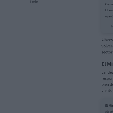
1 min
Consu
El an
oyent
Albert
volver
sector
El M
La ide
respon
bien d
viento 
El Mi
Alber