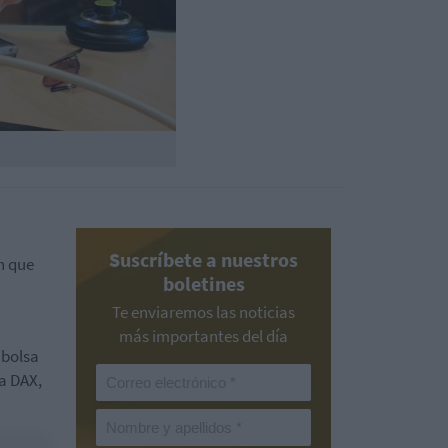
Suscríbete a nuestros
n que
boletines
Te enviaremos las noticias
más importantes del día
 bolsa
va DAX,