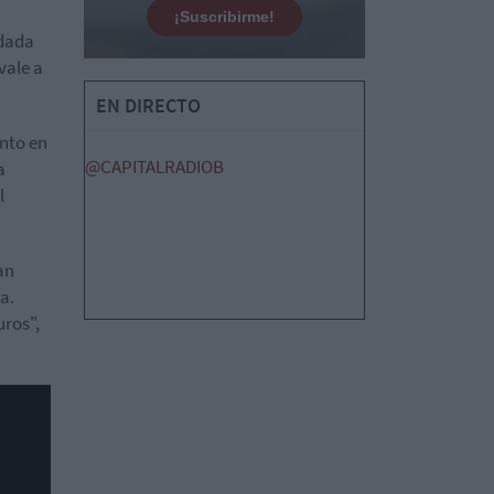
¡Suscribirme!
ndada
vale a
EN DIRECTO
nto en
@CAPITALRADIOB
a
l
an
a.
uros",