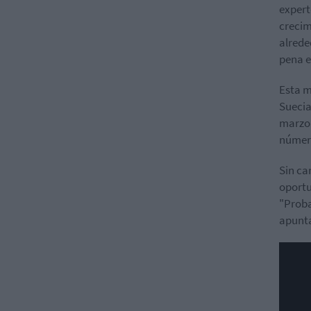
expert
crecim
alrede
pena e
Esta 
Suecia
marzo 
número
Sin ca
oportu
"Proba
apunta