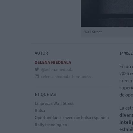
Wall Street
AUTOR
14/05/2
XELENA NIEDBALA
En un 
@xelenaniedbala
2026 e
xelena-niedbala-hernandez
crecim
superi
ETIQUETAS
de opo
Empresas Wall Street
La est
Bolsa
divers
Oportunidades inversión bolsa española
inteli
Rally tecnologico
estabil