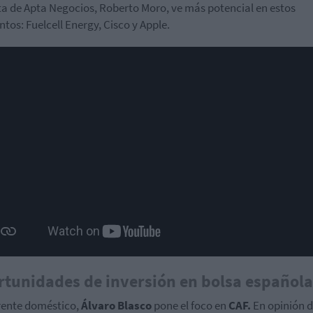
ta de Apta Negocios, Roberto Moro, ve más potencial en estos
os: Fuelcell Energy, Cisco y Apple.
tunidades de inversión en bolsa española
frente doméstico,
Álvaro Blasco
pone el foco en
CAF.
En opinión d