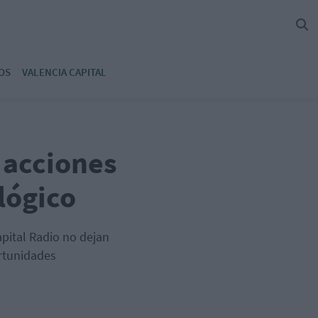
OS
VALENCIA CAPITAL
 acciones
lógico
apital Radio no dejan
rtunidades