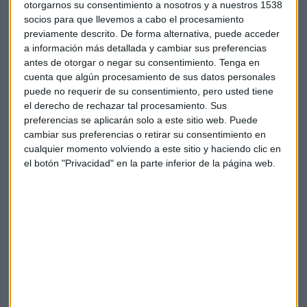
otorgarnos su consentimiento a nosotros y a nuestros 1538
"debilidad" del mercado mientras abren la puerta a la
socios para que llevemos a cabo el procesamiento
apertura de un nuevo "ciclo bajista".
previamente descrito. De forma alternativa, puede acceder
a información más detallada y cambiar sus preferencias
En este contexto, las referencias macroeconómicas dejan
antes de otorgar o negar su consentimiento.
Tenga en
un incremento del 0,7% en mayo en los
pedidos de bienes
cuenta que algún procesamiento de sus datos personales
duraderos
,
por encima de lo que esperaba el consenso del
puede no requerir de su consentimiento, pero usted tiene
mercado.
el derecho de rechazar tal procesamiento. Sus
preferencias se aplicarán solo a este sitio web. Puede
cambiar sus preferencias o retirar su consentimiento en
Excluyendo el transporte, rebotan sobre estas siete décimas
cualquier momento volviendo a este sitio y haciendo clic en
igual mientras que por pedidos básicos, la ganancia es de
el botón "Privacidad" en la parte inferior de la página web.
medio punto porcentual.
"Hay que
mantener una postura de mucha cautela con
las bolsas
", apostilla el analista quien mira a julio con
optimismo, al menos, durante las primeras dos semanas del
mes.
Mondelez vuelve a Ucrania
La firma prepara la reapertura de su fábrica a las