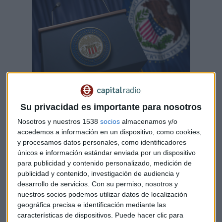
Su privacidad es importante para nosotros
¿Por qué un 3,6% de paro refuerza a la FED
para subir tipos?
Nosotros y nuestros 1538
socios
almacenamos y/o
Al toque de campana analizamos la situación del
accedemos a información en un dispositivo, como cookies,
mercado estadounidense con Eugeni Siscar, de
y procesamos datos personales, como identificadores
Quantopian Alternatives y Gisella Turazzini, CEO y
cofundadora de Blackbird Bank
únicos e información estándar enviada por un dispositivo
para publicidad y contenido personalizado, medición de
Capital Radio /
/ 2022-06-03
publicidad y contenido, investigación de audiencia y
Sesión en la principal plaza bursátil del mundo en la que las
desarrollo de servicios.
Con su permiso, nosotros y
caídas son moderadas con una
tendencia de fondo
nuestros socios podemos utilizar datos de localización
"bajista"
que escapa más allá de los rebotes en el corto
geográfica precisa e identificación mediante las
características de dispositivos. Puede hacer clic para
plazo que, a pesar de todo, siguen indicando una