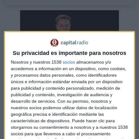
Su privacidad es importante para nosotros
Nosotros y nuestros 1538
socios
almacenamos y/o
accedemos a información en un dispositivo, como cookies,
y procesamos datos personales, como identificadores
Lo de Elon Musk es algo "nunca visto" por
únicos e información estándar enviada por un dispositivo
cómo "manipula" el mercado
para publicidad y contenido personalizado, medición de
Al toque de campana analizamos la situación del
mercado estadounidense con Rafael Ojeda, analista
publicidad y contenido, investigación de audiencia y
y gestor de fondos de Fortage Fund
desarrollo de servicios.
Con su permiso, nosotros y
Capital Radio /
/ 2022-05-13
nuestros socios podemos utilizar datos de localización
geográfica precisa e identificación mediante las
JP Morgan dice que los bonos del Tesoro
se enfrentan a la
características de dispositivos. Puede hacer clic para
peor crisis de liquidez desde 2020 con un impacto en precios
otorgarnos su consentimiento a nosotros y a nuestros 1538
que todavía, dicen, es menor.
socios para que llevemos a cabo el procesamiento