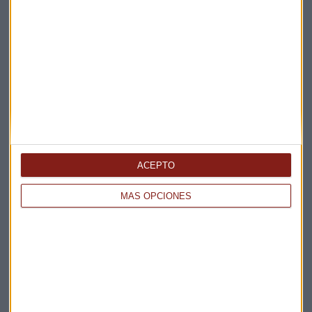
Elige los boletines a los que suscribirte
*
Apertura
La Magia de la Publicidad
Claves ESG
Acepto la
política de privacidad
. *
ACEPTO
¡Suscribirme!
MÁS OPCIONES
EN DIRECTO
@CAPITALRADIOB