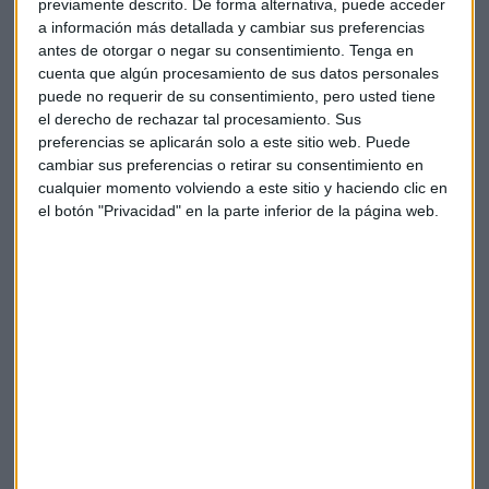
previamente descrito. De forma alternativa, puede acceder
La incertidumbre en la trayectoria por la subida de tipos que
a información más detallada y cambiar sus preferencias
va a llevar a cabo la FED estaría impulsado las
oscilaciones
antes de otorgar o negar su consentimiento.
Tenga en
de los rendimientos en toda la curva
.
cuenta que algún procesamiento de sus datos personales
puede no requerir de su consentimiento, pero usted tiene
el derecho de rechazar tal procesamiento. Sus
"La
actuación principal será la subida de 25pbs
, pero
preferencias se aplicarán solo a este sitio web. Puede
veremos si se produce un descontado en la desaceleración
cambiar sus preferencias o retirar su consentimiento en
de los incrementos", asegura el analista con respecto de las
cualquier momento volviendo a este sitio y haciendo clic en
previsiones de subidas de tipos de interés por parte del
el botón "Privacidad" en la parte inferior de la página web.
banco central estadounidense.
Nike afloja
La compañía deportiva
mejora las previsiones y mira con
optimismo al futuro
después de que la empresa haya
dejado sobre la mesa ganancias menores por la debilidad de
la demanda de sus productos en China debido a las
restricciones provocadas por la pandemia de la COVID-19.
"Vemos una
valoración bastante exigente de la