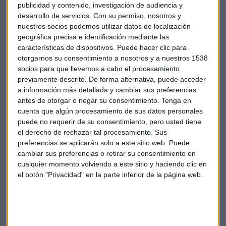
publicidad y contenido, investigación de audiencia y
la última reunión de la Reserva Federal
en la que se
desarrollo de servicios.
Con su permiso, nosotros y
acordó, por las presiones de la inflación, que era el
nuestros socios podemos utilizar datos de localización
momento de
subir los tipos de interés
aunque con ciertas
geográfica precisa e identificación mediante las
reticencias en función de la evolución de la economía.
características de dispositivos. Puede hacer clic para
otorgarnos su consentimiento a nosotros y a nuestros 1538
Pendientes están también los inversores a esta hora de la
socios para que llevemos a cabo el procesamiento
desescalada y la crisis en Ucrania después de que
previamente descrito. De forma alternativa, puede acceder
Washington haya afirmado en las últimas horas que
Moscú
a información más detallada y cambiar sus preferencias
ha desplegado 7.000 soldados más en la frontera.
antes de otorgar o negar su consentimiento.
Tenga en
cuenta que algún procesamiento de sus datos personales
puede no requerir de su consentimiento, pero usted tiene
Los aliados de la OTAN creen que Putin ha acumulado hasta
el derecho de rechazar tal procesamiento. Sus
150.000 militares en la zona limítrofe con la antigua
preferencias se aplicarán solo a este sitio web. Puede
república soviética
, frente a los alrededor de 100.000
cambiar sus preferencias o retirar su consentimiento en
enviados hace algunas semanas.
cualquier momento volviendo a este sitio y haciendo clic en
el botón "Privacidad" en la parte inferior de la página web.
El mercado, considera Ribes, está en un
"momento
interesante"
a la espera de las marcas de "debilidad" que
puede presentar el mercado en los próximos meses.