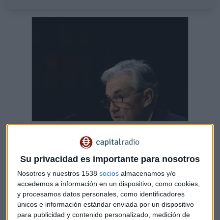
Una FED agresiva... ¿lo podría llegar a
"entender" el mercado?
Su privacidad es importante para nosotros
Arranca la sesión con el toque de campana en Wall
Street y lo analizamos en Mercado Abierto con
Nosotros y nuestros 1538
socios
almacenamos y/o
Rafael Ojeda, analista de Fortage Fund y
accedemos a información en un dispositivo, como cookies,
Capital Radio /
/ 2022-02-11
y procesamos datos personales, como identificadores
El miedo a las compras se mantiene vigente en Estados
únicos e información estándar enviada por un dispositivo
Unidos tras conocerse, a última hora de ayer, las
actas de
para publicidad y contenido personalizado, medición de