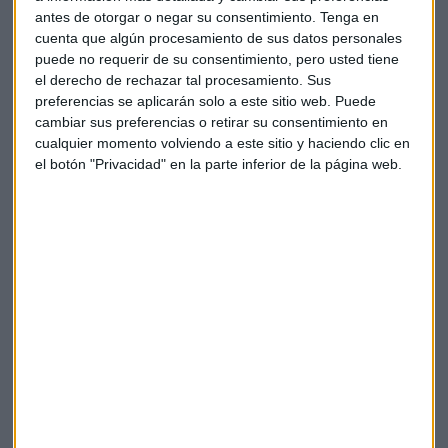
G7 ha discutido nuevas sanciones a las importaciones
antes de otorgar o negar su consentimiento.
Tenga en
energéticas que también valora imponer con el resto de
cuenta que algún procesamiento de sus datos personales
socios de la Unión Europea en una cita del Consejo
puede no requerir de su consentimiento, pero usted tiene
destinada a aclarar posiciones sobre el conflicto.
el derecho de rechazar tal procesamiento. Sus
preferencias se aplicarán solo a este sitio web. Puede
cambiar sus preferencias o retirar su consentimiento en
Al tiempo, el presidente, Joe Biden,
sancionará a más de
cualquier momento volviendo a este sitio y haciendo clic en
300 oligarcas rusos y bloqueará el oro del banco
el botón "Privacidad" en la parte inferior de la página web.
central
,
según cuenta la
CNBC
de fuentes de la
administración incluidos más de 300 legisladores de la
cámara baja del parlamento ruso.
Estados Unidos también está preparado para proporcionar
más de mil millones de dólares en nuevos fondos para
asistencia humanitaria. Todo mientras que dicen estar
dispuestos a acoger a hasta 100.000 refugiados.
Apertura: Darden Restaurants
Darden Restaurants reduce su perspectiva fiscal para
2022
con ingresos para el trimestre que se quedan por