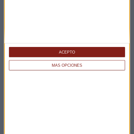
La Magia de la Publicidad
Claves ESG
Acepto la
política de privacidad
. *
¡Suscribirme!
ACEPTO
MÁS OPCIONES
EN DIRECTO
@CAPITALRADIOB