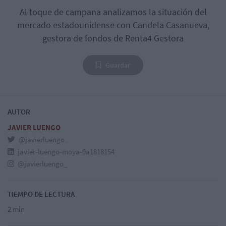
Al toque de campana analizamos la situación del
mercado estadounidense con Candela Casanueva,
gestora de fondos de Renta4 Gestora
Guardar
AUTOR
JAVIER LUENGO
@javierluengo_
javier-luengo-moya-9a1818154
@javierluengo_
TIEMPO DE LECTURA
2 min