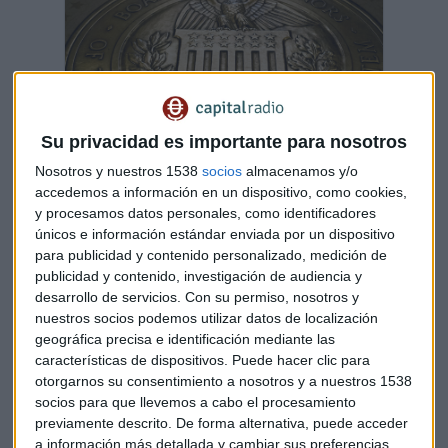
Su privacidad es importante para nosotros
Nosotros y nuestros 1538
socios
almacenamos y/o
accedemos a información en un dispositivo, como cookies,
Subidas de 50pb de la FED, ¿solución a los
y procesamos datos personales, como identificadores
'precios de la guerra'?
únicos e información estándar enviada por un dispositivo
Al toque de campana analizamos la situación del
para publicidad y contenido personalizado, medición de
mercado estadounidense con Rafael Ojeda, analista
publicidad y contenido, investigación de audiencia y
de fondos en Fortage Fund
desarrollo de servicios.
Con su permiso, nosotros y
Capital Radio /
/ 2022-03-18
nuestros socios podemos utilizar datos de localización
Maratón diplomático de Joe Biden en Bruselas: OTAN,
geográfica precisa e identificación mediante las
Consejo Europeo y G7. A
primera hora de la mañana en la
características de dispositivos. Puede hacer clic para
otorgarnos su consentimiento a nosotros y a nuestros 1538
OTAN discutía con Jens Stoltenberg y los aliados atlánticos
socios para que llevemos a cabo el procesamiento
la posibilidad de que el uso de armas nucleares cambie el
previamente descrito. De forma alternativa, puede acceder
devenir de la guerra en Ucrania. De la mano de los líderes del
a información más detallada y cambiar sus preferencias