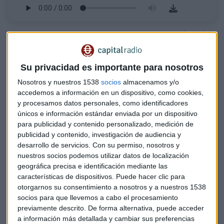
A la espera de un 'terremoto' en el mercado: ¿cuál será la
dirección que tome?
Esta es la maniobra de JNJ para 'engañar' al mercado
Su privacidad es importante para nosotros
Jornada con referencias macro. Permisos de construcción e
Nosotros y nuestros 1538
socios
almacenamos y/o
accedemos a información en un dispositivo, como cookies,
inicios de viviendas. Caen los
permisos para septiembre
y procesamos datos personales, como identificadores
de manera inesperada un 1,6% si lo comparamos co las
únicos e información estándar enviada por un dispositivo
cifras de hace un año, según datos del Departamento de
para publicidad y contenido personalizado, medición de
Comercio. Además, los
inicios de viviendas
también
publicidad y contenido, investigación de audiencia y
recogen a la baja. Recortan un 7,7%.
desarrollo de servicios.
Con su permiso, nosotros y
nuestros socios podemos utilizar datos de localización
"Las referencias se quedan por debajo de lo esperado, pero
geográfica precisa e identificación mediante las
hay que mirar al detalle donde vemos un
ajuste de la
características de dispositivos. Puede hacer clic para
otorgarnos su consentimiento a nosotros y a nuestros 1538
cadena de suministros
o el
mercado laboral
", asegura el
socios para que llevemos a cabo el procesamiento
analista.
previamente descrito. De forma alternativa, puede acceder
a información más detallada y cambiar sus preferencias