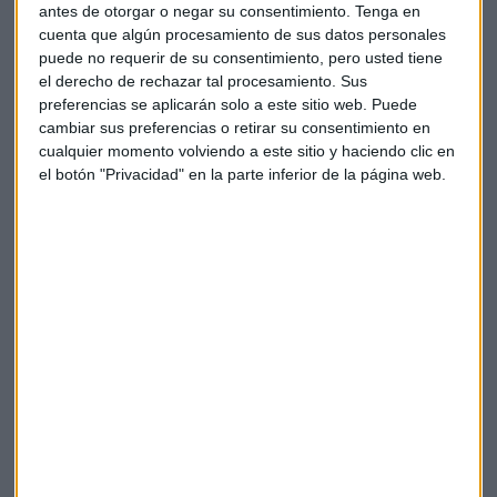
Fuerza para las farmacéuticas
antes de otorgar o negar su consentimiento.
Tenga en
cuenta que algún procesamiento de sus datos personales
Por cierto, que la Administración de Medicamentos y
puede no requerir de su consentimiento, pero usted tiene
Alimentos (FDA, por sus siglas en inglés) dice estar dispuesta
el derecho de rechazar tal procesamiento. Sus
ahora a "mezclar" los antídotos de
Pfizer
con
Moderna
o
preferencias se aplicarán solo a este sitio web. Puede
Johnson & Johnson
.
cambiar sus preferencias o retirar su consentimiento en
cualquier momento volviendo a este sitio y haciendo clic en
Esta última farmacéutica también
ha presentado cuentas
el botón "Privacidad" en la parte inferior de la página web.
antes de la apertura del mercado y eleva previsiones de
ingresos de cara alos próximos meses después de calcular
que su vacuna contra la COVID-19 les agregará a lo largo del
ejercicio unos
500 millones de dólares en ventas
.
"Se demuestra que la COVID-19
sigue siendo beneficiosa
para estas empresas
", puntualiza el responsable de Renta
Variable de MCH Investment Strategies.
Al cierre: Netflix
¿Qué se puede esperar de los resultados de la plataforma de
streaming
? no muchas sorpresas, en opinión de Coca quien,