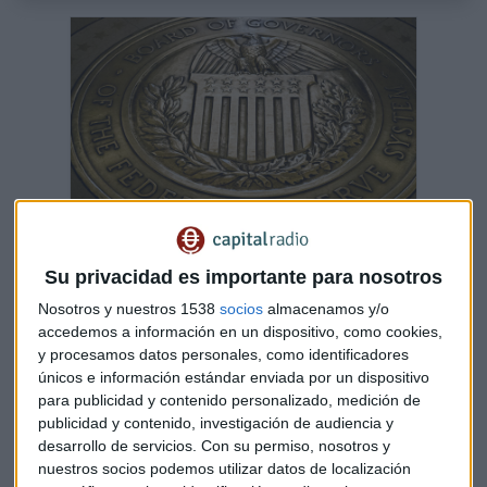
Subidas de 50pb de la FED, ¿solución a los
Su privacidad es importante para nosotros
'precios de la guerra'?
Nosotros y nuestros 1538
socios
almacenamos y/o
Al toque de campana analizamos la situación del
mercado estadounidense con Rafael Ojeda, analista
accedemos a información en un dispositivo, como cookies,
de fondos en Fortage Fund
y procesamos datos personales, como identificadores
Capital Radio /
/ 2022-03-18
únicos e información estándar enviada por un dispositivo
para publicidad y contenido personalizado, medición de
Tono mixto con miedo inversor con rebotes en la renta
publicidad y contenido, investigación de audiencia y
fija
. El
bono estadounidense a 10 años
ya con
desarrollo de servicios.
Con su permiso, nosotros y
rentabilidades
que
superan el 2,5%
entre alarmas de
nuestros socios podemos utilizar datos de localización