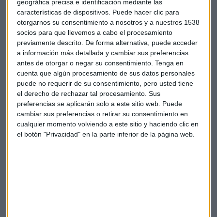
inversión de parte de la curva de tipos que no se movía de
geográfica precisa e identificación mediante las
esta manera en los últimos 16 años. Con los ojos puestos,
características de dispositivos. Puede hacer clic para
una semana más, en la invasión rusa de Ucrania.
otorgarnos su consentimiento a nosotros y a nuestros 1538
socios para que llevemos a cabo el procesamiento
previamente descrito. De forma alternativa, puede acceder
Allí, lo último que se está diciendo es que el Ejecutivo de
a información más detallada y cambiar sus preferencias
Kiev podría admitir declarar al país neutral,
alejándolo
antes de otorgar o negar su consentimiento.
Tenga en
así de la OTAN
y ofreciendo garantías de seguridad que, al
cuenta que algún procesamiento de sus datos personales
fin y al cabo, es lo que dice el Kremlin que están pidiendo.
puede no requerir de su consentimiento, pero usted tiene
el derecho de rechazar tal procesamiento. Sus
"Las
semejanzas entre 2008 y 2022 van naciendo en
preferencias se aplicarán solo a este sitio web. Puede
varias vertientes
, desde las materias primas hasta la
cambiar sus preferencias o retirar su consentimiento en
renta variable", asegura el analista.
cualquier momento volviendo a este sitio y haciendo clic en
el botón "Privacidad" en la parte inferior de la página web.
Solicitudes en un día de tensiones diplomáticas por las
palabras esta fin de semana de Joe Biden en Varsovia
(Polonia) en las que dejó sobre la mesa la
necesidad de un
cambio de régimen en Rusia que incendiaron el mundo
y que ahora su administración, desde la Casa Blanca, se
afana por apagar después de las distancias tomadas por
Francia y el Reino Unido.