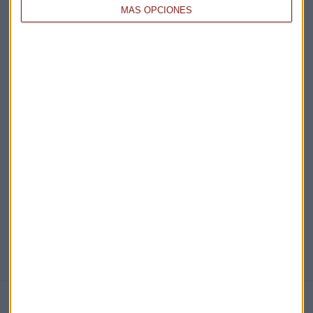
MÁS OPCIONES
Acepto la
política de privacidad
. *
¡Suscribirme!
EN DIRECTO
@CAPITALRADIOB
NOTICIAS RELACIONADAS