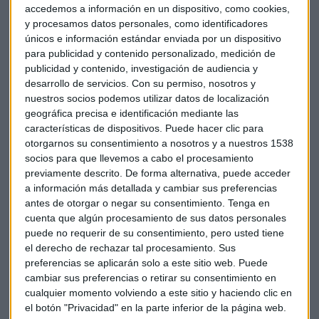
accedemos a información en un dispositivo, como cookies,
un aumento del 0,2 % interanual.
y procesamos datos personales, como identificadores
únicos e información estándar enviada por un dispositivo
Las viviendas unifamiliares aumentaron el 5,8 % su precio
para publicidad y contenido personalizado, medición de
promedio, más que los pisos, cuyo precio cae el 1 %.
publicidad y contenido, investigación de audiencia y
desarrollo de servicios.
Con su permiso, nosotros y
nuestros socios podemos utilizar datos de localización
geográfica precisa e identificación mediante las
características de dispositivos. Puede hacer clic para
La cantidad de nuevos préstamos hipotecarios en junio fue
otorgarnos su consentimiento a nosotros y a nuestros 1538
de 34.784, una ligera bajada del 0,7 % interanual. La cuantía
socios para que llevemos a cabo el procesamiento
media de los préstamos fue de 182.713 euros, con un
previamente descrito. De forma alternativa, puede acceder
incremento del 7,5 % respecto a junio del año anterior.
a información más detallada y cambiar sus preferencias
antes de otorgar o negar su consentimiento.
Tenga en
Los préstamos hipotecarios destinados a la adquisición de
cuenta que algún procesamiento de sus datos personales
un inmueble se incrementan en junio el 2 % interanual y
puede no requerir de su consentimiento, pero usted tiene
el derecho de rechazar tal procesamiento. Sus
hubo 26.535 préstamos de este tipo.
preferencias se aplicarán solo a este sitio web. Puede
cambiar sus preferencias o retirar su consentimiento en
El porcentaje de compras de viviendas financiadas
cualquier momento volviendo a este sitio y haciendo clic en
mediante un préstamo hipotecario se situó en el 45,7 % y la
el botón "Privacidad" en la parte inferior de la página web.
cuantía del préstamo supuso en media el 76,2 % del precio