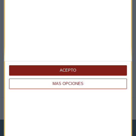
¡Suscribirme!
EN DIRECTO
@CAPITALRADIOB
ACEPTO
MÁS OPCIONES
NOTICIAS RELACIONADAS