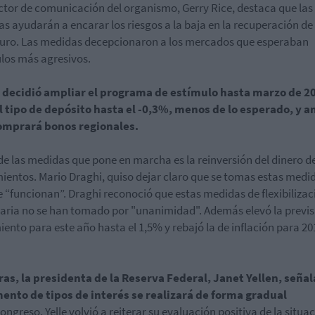
ector de comunicación del organismo, Gerry Rice, destaca que las
s ayudarán a encarar los riesgos a la baja en la recuperación de 
uro. Las medidas decepcionaron a los mercados que esperaban
los más agresivos.
E decidió ampliar el programa de estímulo hasta marzo de 2
l tipo de depósito hasta el -0,3%, menos de lo esperado, y 
omprará bonos regionales.
de las medidas que pone en marcha es la reinversión del dinero de
ientos. Mario Draghi, quiso dejar claro que se tomas estas medi
 “funcionan”. Draghi reconoció que estas medidas de flexibilizac
ria no se han tomado por "unanimidad". Además elevó la previs
iento para este año hasta el 1,5% y rebajó la de inflación para 20
as, la presidenta de la Reserva Federal, Janet Yellen, seña
ento de tipos de interés se realizará de forma gradual
Congreso, Yelle volvió a reiterar su evaluación positiva de la situa