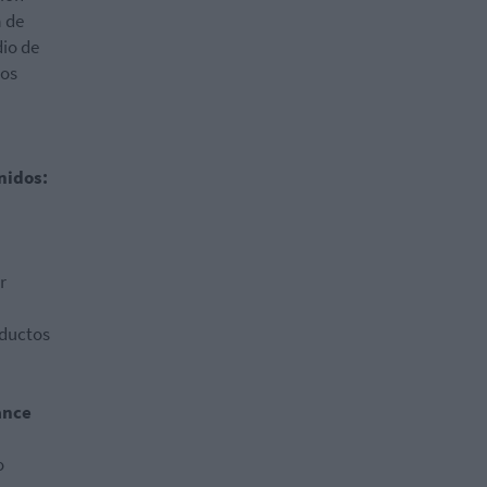
a de
dio de
los
nidos:
r
oductos
ance
o