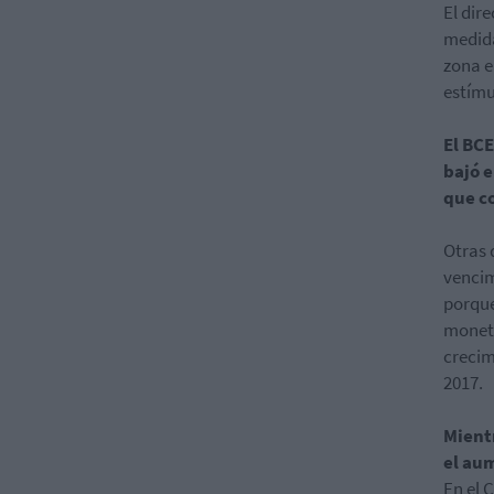
El dir
medida
zona e
estímu
El BC
bajó e
que c
Otras 
vencim
porque
moneta
crecim
2017.
Mientr
el aum
En el 