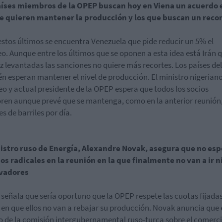
aíses miembros de la OPEP buscan hoy en Viena un acuerdo 
ue quieren mantener la producción y los que buscan un reco
estos últimos se encuentra Venezuela que pide reducir un 5% el
. Aunque entre los últimos que se oponen a esta idea está Irán 
z levantadas las sanciones no quiere más recortes. Los países del
n esperan mantener el nivel de producción. El ministro nigerian
eo y actual presidente de la OPEP espera que todos los socios
ren aunque prevé que se mantenga, como en la anterior reunión,
es de barriles por día.
nistro ruso de Energía, Alexandre Novak, asegura que no esp
s radicales en la reunión en la que finalmente no van a ir 
vadores
señala que sería oportuno que la OPEP respete las cuotas fijadas
e en que ellos no van a rebajar su producción. Novak anuncia que 
o de la comisión intergubernamental ruso-turca sobre el comerci