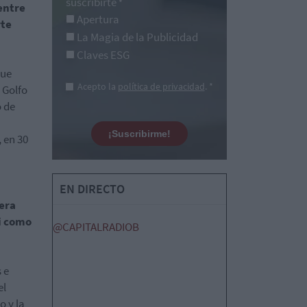
suscribirte
*
entre
Apertura
rte
La Magia de la Publicidad
Claves ESG
que
Acepto la
política de privacidad
. *
 Golfo
o de
¡Suscribirme!
 en 30
EN DIRECTO
era
ni como
@CAPITALRADIOB
 e
el
o y la