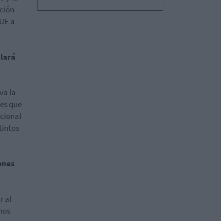
ción
 UE a
llará
va la
 es que
acional
tintos
ones
r al
nos