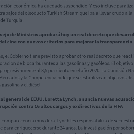
ación económica ha quedado suspendido. Y eso incluye paraliza
 trabajos del oleoducto Turkish Stream que iba a llevar crudo a la
 de Turquía.
sejo de Ministros aprobará hoy un real decreto que desarro
 del cine con nuevos criterios para mejorar la transparencia
, el Gobierno tiene previsto aprobar otro real decreto que reacti
oración de biocarburantes a las gasolinas y gasóleos. El objetivo
 progresivamente al 8,5 por ciento en el año 2020. La Comisión N
 Mercados y la Competencia pide que se establezcan objetivos dis
 gasolina y el diésel.
scal general de EEUU, Loretta Lynch, anuncia nuevas acusaci
rupción contra 16 altos cargos y exdirectivos de la FIFA
 comparecencia muy dura, Lynch les responsabiliza de secuestra
e para enriquecerse durante 24 años. La investigación por sobor