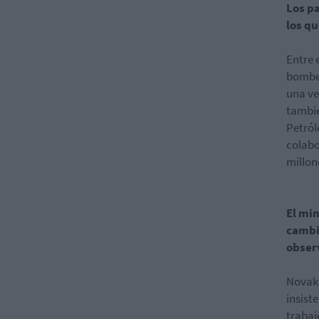
Los p
los q
Entre 
bombeo
una ve
tambié
Petról
colabo
millon
El mi
cambio
obser
Novak 
insist
trabaj