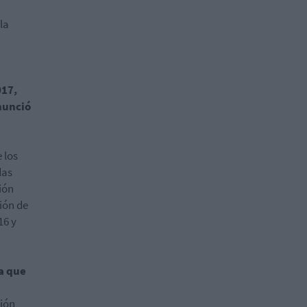
la
017,
anunció
 los
das
ión
ión de
16 y
la que
ción