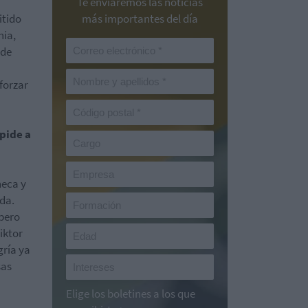
Te enviaremos las noticias
itido
más importantes del día
nia,
 de
forzar
pide a
heca y
da.
 pero
iktor
gría ya
sas
Elige los boletines a los que