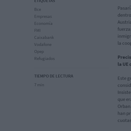
ETIQUETAS
Pasarí
Bce
dentro
Empresas
Austri
Economía
fuerza
FMI
inmigr
Caixabank
la coo
Vodafone
Opep
Preci
Refugiados
la UE
TIEMPO DE LECTURA
Este g
7 min
consid
Insist
que er
Orban.
han pr
cuota