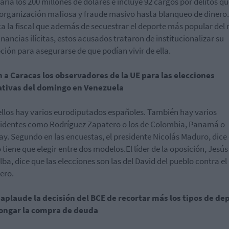
aría los 200 millones de dólares e incluye 92 cargos por delitos q
organización mafiosa y fraude masivo hasta blanqueo de dinero.
a la fiscal que además de secuestrar el deporte más popular de
nancias ilícitas, estos acusados trataron de institucionalizar su
ción para asegurarse de que podían vivir de ella.
 a Caracas los observadores de la UE para las elecciones
lativas del domingo en Venezuela
ellos hay varios eurodiputados españoles. También hay varios
identes como Rodríguez Zapatero o los de Colombia, Panamá o
y. Segundo en las encuestas, el presidente Nicolás Maduro, dice 
 tiene que elegir entre dos modelos.El líder de la oposición, Jesús
lba, dice que las elecciones son las del David del pueblo contra el
nero.
 aplaude la decisión del BCE de recortar más los tipos de de
longar la compra de deuda