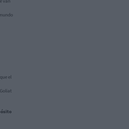
ue van
l mundo
que el
 Goliat
pósito