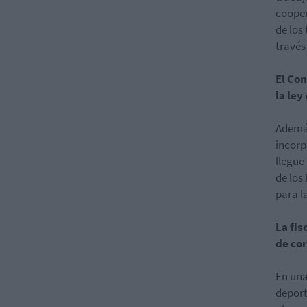
cooper
de los
través
El Con
la ley
Además
incorp
llegue
de los
para la
La fi
de cor
En una
deport