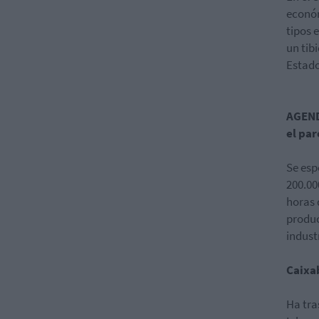
econón
tipos 
un tib
Estado
AGEND
el pa
Se esp
200.00
horas 
produc
indust
Caixa
Ha tra