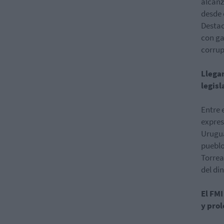
alcanz
desde 
Destac
con ga
corrup
Llegan
legis
Entre 
expres
Urugua
pueblo
Torrea
del di
El FMI
y pro