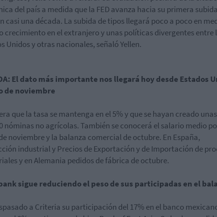
ica del país a medida que la FED avanza hacia su primera subid
en casi una década. La subida de tipos llegará poco a poco en me
io crecimiento en el extranjero y unas políticas divergentes entre 
s Unidos y otras nacionales, señaló Yellen.
A: El dato más importante nos llegará hoy desde Estados U
ro de noviembre
era que la tasa se mantenga en el 5% y que se hayan creado unas
0 nóminas no agrícolas. También se conocerá el salario medio po
de noviembre y la balanza comercial de octubre. En España,
ción industrial y Precios de Exportación y de Importación de pr
riales y en Alemania pedidos de fábrica de octubre.
bank sigue reduciendo el peso de sus participadas en el bal
spasado a Criteria su participación del 17% en el banco mexican