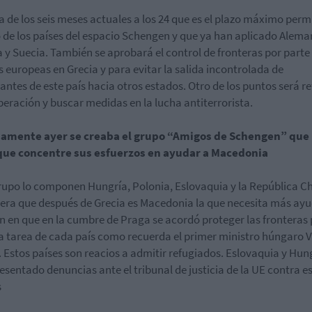
a de los seis meses actuales a los 24 que es el plazo máximo perm
 de los países del espacio Schengen y que ya han aplicado Alema
a y Suecia. También se aprobará el control de fronteras por parte
s europeas en Grecia y para evitar la salida incontrolada de
antes de este país hacia otros estados. Otro de los puntos será re
peración y buscar medidas en la lucha antiterrorista.
samente ayer se creaba el grupo “Amigos de Schengen” que 
 que concentre sus esfuerzos en ayudar a Macedonia
rupo lo componen Hungría, Polonia, Eslovaquia y la República C
era que después de Grecia es Macedonia la que necesita más ayu
en en que en la cumbre de Praga se acordó proteger las fronteras
a tarea de cada país como recuerda el primer ministro húngaro V
 Estos países son reacios a admitir refugiados. Eslovaquia y Hun
esentado denuncias ante el tribunal de justicia de la UE contra e
s