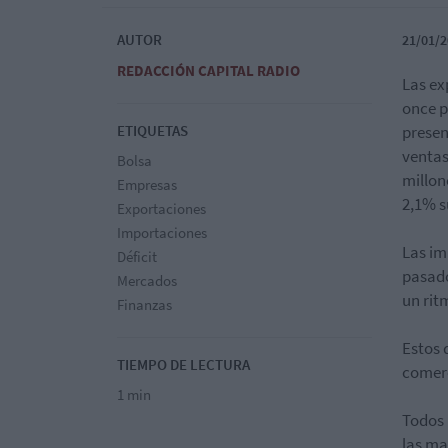
AUTOR
21/01/2
REDACCIÓN CAPITAL RADIO
Las ex
once p
ETIQUETAS
presen
ventas
Bolsa
millon
Empresas
2,1% s
Exportaciones
Importaciones
Las im
Déficit
pasado
Mercados
un rit
Finanzas
Estos 
TIEMPO DE LECTURA
comerc
1 min
Todos 
las ma