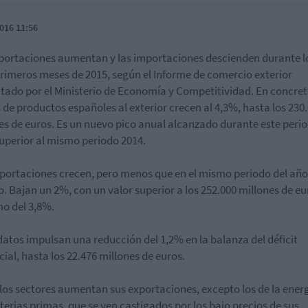
016 11:56
portaciones aumentan y las importaciones descienden durante l
rimeros meses de 2015, según el Informe de comercio exterior
tado por el Ministerio de Economía y Competitividad. En concreto
 de productos españoles al exterior crecen al 4,3%, hasta los 230
es de euros. Es un nuevo pico anual alcanzado durante este perio
uperior al mismo periodo 2014.
portaciones crecen, pero menos que en el mismo periodo del año
. Bajan un 2%, con un valor superior a los 252.000 millones de eu
mo del 3,8%.
datos impulsan una reducción del 1,2% en la balanza del déficit
ial, hasta los 22.476 millones de euros.
los sectores aumentan sus exportaciones, excepto los de la energ
terias primas, que se ven castigados por los bajo precios de sus