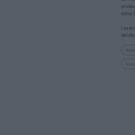
produc
estos 
Los pr
del di
Bols
Merc