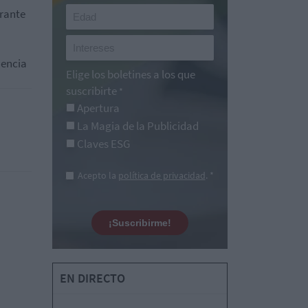
urante
uencia
Elige los boletines a los que
suscribirte
*
Apertura
La Magia de la Publicidad
Claves ESG
Acepto la
política de privacidad
. *
¡Suscribirme!
EN DIRECTO