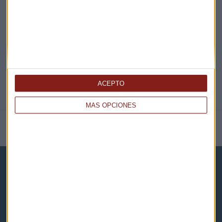
@CAPITALRADIOB
ACEPTO
MÁS OPCIONES
NOTICIAS RELACIONADAS
Capital Radio