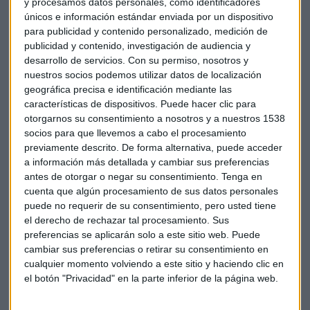
y procesamos datos personales, como identificadores
consultorio que puede escuchar en el siguiente enlace:
únicos e información estándar enviada por un dispositivo
para publicidad y contenido personalizado, medición de
Consultorio de bolsa con Alberto
publicidad y contenido, investigación de audiencia y
desarrollo de servicios.
Con su permiso, nosotros y
Iturralde en Capital Radio
nuestros socios podemos utilizar datos de localización
https://t.co/TthWnoPxEM
geográfica precisa e identificación mediante las
características de dispositivos. Puede hacer clic para
otorgarnos su consentimiento a nosotros y a nuestros 1538
— CAPITAL RADIO (@CAPITALRADIOB)
socios para que llevemos a cabo el procesamiento
6 de febrero de 2017
previamente descrito. De forma alternativa, puede acceder
a información más detallada y cambiar sus preferencias
antes de otorgar o negar su consentimiento.
Tenga en
cuenta que algún procesamiento de sus datos personales
puede no requerir de su consentimiento, pero usted tiene
el derecho de rechazar tal procesamiento. Sus
preferencias se aplicarán solo a este sitio web. Puede
cambiar sus preferencias o retirar su consentimiento en
cualquier momento volviendo a este sitio y haciendo clic en
el botón "Privacidad" en la parte inferior de la página web.
Telefónica
Alberto Iturralde
Popular