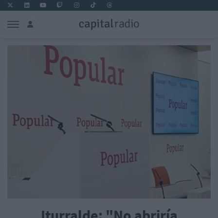
Iturralde: "No abriría